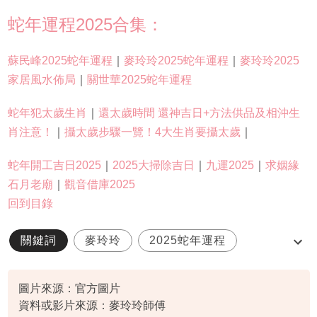
蛇年運程2025合集：
蘇民峰2025蛇年運程
｜
麥玲玲2025蛇年運程
｜
麥玲玲2025
家居風水佈局
｜
關世華2025蛇年運程
蛇年犯太歲生肖
｜
還太歲時間 還神吉日+方法供品及相沖生
肖注意！
｜
攝太歲步驟一覽！4大生肖要攝太歲
｜
蛇年開工吉日2025
｜
2025大掃除吉日
｜
九運2025
｜
求姻緣
石月老廟
｜
觀音借庫2025
回到目錄
關鍵詞
麥玲玲
2025蛇年運程
猴雞狗運程
圖片來源：官方圖片
資料或影片來源：麥玲玲師傅