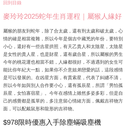
回到目錄
麥玲玲2025蛇年生肖運程｜屬猴人緣好
屬猴的朋友到蛇年，除了合太歲，還有刑太歲和破太歲，心
情的確是相當複雜，所以今年是個吉中藏兇的年份，要特別
小心，還好有一些吉星拱照，有天乙貴人和太陰星，太陰星
是女性的貴人星，也是財星，還有歲合星，所以屬猴的男生
今年的桃花運也相當不錯，人緣都很好，不過遇到的女生可
能比你年紀大一點，如果你不介意姐弟戀愛的話，這段感情
是可以發展的。在凶星方面，有貫索星，代表了糾纏不清，
所以今年如與別人合作要小心，還有孤辰星，所謂「男怕孤
辰星，女怕寡宿星」。今年在感情上雖然多姿多彩，但是自
己的感覺都是孤單的，多注意留心情緒方面，佩戴吉祥物方
面，可以配戴鼠形和龍形的吉祥物。
$978限時優惠入手除塵蟎吸塵機