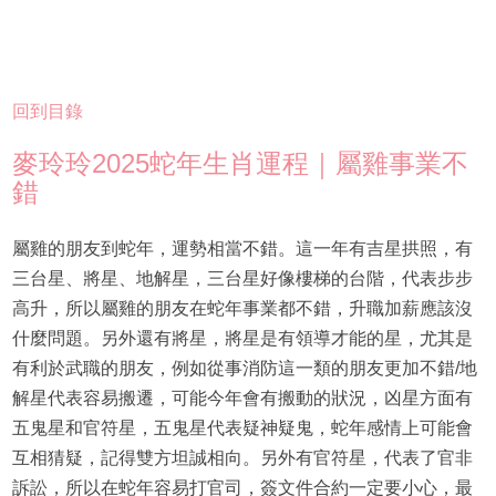
回到目錄
麥玲玲2025蛇年生肖運程｜屬雞事業不
錯
屬雞的朋友到蛇年，運勢相當不錯。這一年有吉星拱照，有
三台星、將星、地解星，三台星好像樓梯的台階，代表步步
高升，所以屬雞的朋友在蛇年事業都不錯，升職加薪應該沒
什麼問題。另外還有將星，將星是有領導才能的星，尤其是
有利於武職的朋友，例如從事消防這一類的朋友更加不錯/地
解星代表容易搬遷，可能今年會有搬動的狀況，凶星方面有
五鬼星和官符星，五鬼星代表疑神疑鬼，蛇年感情上可能會
互相猜疑，記得雙方坦誠相向。另外有官符星，代表了官非
訴訟，所以在蛇年容易打官司，簽文件合約一定要小心，最