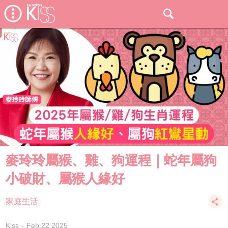
麥玲玲屬猴、雞、狗運程｜蛇年屬狗
小破財、屬猴人緣好
家庭生活
Kiss
Feb 22 2025