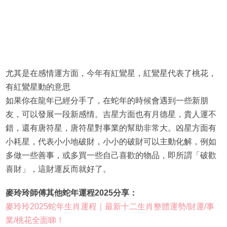
尤其是在感情運方面，今年有紅鸞星，紅鸞星代表了桃花，
有紅鸞星動的意思
如果你在龍年已經分手了，在蛇年的時候會遇到一些新朋
友，可以發展一段新感情。吉星方面也有月德星，貴人運不
錯，還有唐符星，唐符星對事業的幫助非常大。凶星方面有
小耗星，代表小小地破財，小小的破財可以主動化解，例如
多做一些善事，或多買一些自己喜歡的物品，即所謂「破歡
喜財」，這財運反而就好了。
麥玲玲師傅其他蛇年運程2025分享：
麥玲玲2025蛇年生肖運程｜最新十二生肖整體運勢/財運/事
業/桃花全面睇！