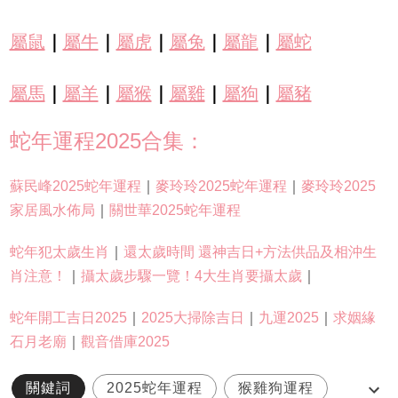
屬鼠
｜
屬牛
｜
屬虎
｜
屬兔
｜
屬龍
｜
屬蛇
屬馬
｜
屬羊
｜
屬猴
｜
屬雞
｜
屬狗
｜
屬豬
蛇年運程2025合集：
蘇民峰2025蛇年運程
｜
麥玲玲2025蛇年運程
｜
麥玲玲2025
家居風水佈局
｜
關世華2025蛇年運程
蛇年犯太歲生肖
｜
還太歲時間 還神吉日+方法供品及相沖生
肖注意！
｜
攝太歲步驟一覽！4大生肖要攝太歲
｜
蛇年開工吉日2025
｜
2025大掃除吉日
｜
九運2025
｜
求姻緣
石月老廟
｜
觀音借庫2025
關鍵詞
2025蛇年運程
猴雞狗運程