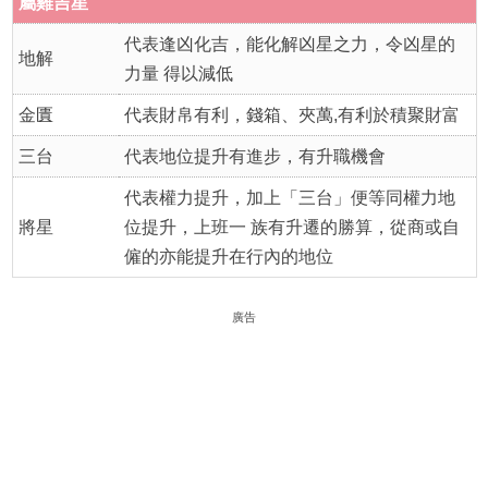
屬雞吉星
代表逢凶化吉，能化解凶星之力，令凶星的
地解
力量 得以減低
金匱
代表財帛有利，錢箱、夾萬,有利於積聚財富
三台
代表地位提升有進步，有升職機會
代表權力提升，加上「三台」便等同權力地
將星
位提升，上班一 族有升遷的勝算，從商或自
僱的亦能提升在行內的地位
廣告