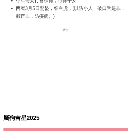
今年需要行善積德，可保平安
西曆3月5日驚蟄，祭白虎，(以防小人，破口舌是非，
截官非，防疾病。)
廣告
屬狗吉星2025