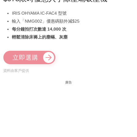
IRIS OHYAMA IC-FAC4 型號
輸入「NMG002」優惠碼額外減$25
每分鐘拍打次數達 14,000 次
輕鬆清除床褥上的塵蟎、灰塵
立即選購
資料由客戶提供
廣告