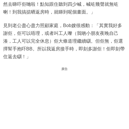
然去睇吓佢哋啦！點知跟住聽到四少喊，喊咗幾聲就無咗
喇！到我搞掂晒返房時，就睇到呢個畫面。」
見到老公盡心盡力照顧家庭，Bob嫂很感動：「其實我好多
謝佢，佢可以唔理，或者叫工人嚟（我啲小朋友夜晚自己
湊，工人可以完全休息）佢大條道理繼續瞓。但佢無，佢選
擇幫手抱吓BB。所以我返房接手時，即刻多謝佢！佢即刻帶
住返去瞓！」
廣告