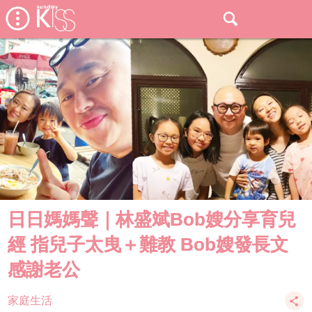
日日媽媽聲｜林盛斌Bob嫂分享育兒
經 指兒子太曳＋難教 Bob嫂發長文
感謝老公
家庭生活