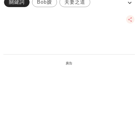
關鍵詞
Bob嫂
夫妻之道
日日媽媽聲
林盛斌
廣告