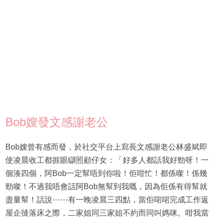
Bob嫂發文感謝老公
Bob嫂曾有感而發，於社交平台上寫長文感謝老公林盛斌即
使凌晨收工都捱眼瞓照顧仔女：「好多人都話我好勁呀！一
個湊四個，阿Bob一定幫唔到你啦！佢咁忙！都係㗎！係幾
勁㗎！不過我唔會話阿Bob無幫到我嘅，因為佢係有得幫就
盡量幫！話說⋯⋯有一晚凌晨三四點，當佢啱啱完成工作返
屋企撻落床之際，二家姐同三家姐不約而同叫媽咪。咁我當