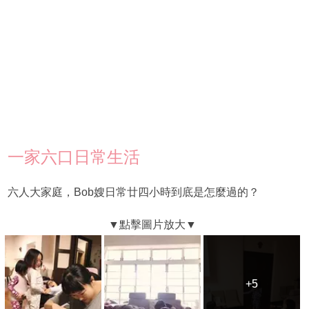
一家六口日常生活
六人大家庭，Bob嫂日常廿四小時到底是怎麼過的？
+5
+5