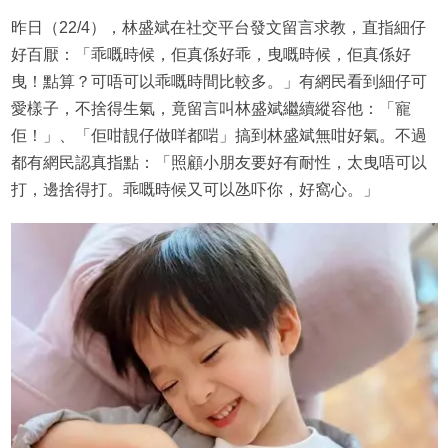
昨日（22/4），林盛斌在社交平台發文留言求教，直指細仔
好百厭：「乖嘅時候，佢真係好乖，曳嘅時候，佢真係好
曳！點算？可唔可以乖嘅時間比較多。」有網民看到細仔可
愛樣子，不捨得生氣，竟留言叫林盛斌繼續縱容他：「寵
佢！」、「佢咁靚仔做咩都啱」搞到林盛斌無咁好氣。不過
都有網民認真指點：「照顧小朋友要好有耐性，太曳唔可以
打，邊捨得打。乖嘅時候又可以氹吓你，好窩心。」