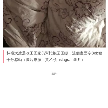
林盛斌凌晨收工回家仍幫忙抱囝囝瞓，這個畫面令Bob嫂
十分感動（圖片來源：黃乙頤Instagram圖片）
廣告