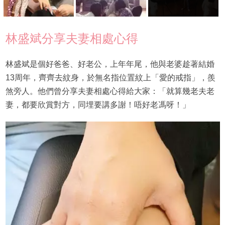
林盛斌分享夫妻相處心得
林盛斌是個好爸爸、好老公，上年年尾，他與老婆趁著結婚
13周年，齊齊去紋身，於無名指位置紋上「愛的戒指」，羨
煞旁人。他們曾分享夫妻相處心得給大家：「就算幾老夫老
妻，都要欣賞對方，同埋要講多謝！唔好老馮呀！」