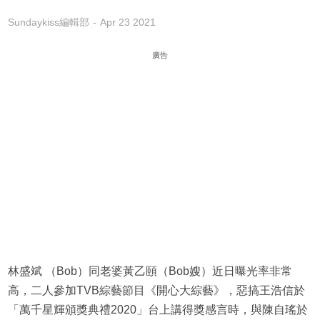
Sundaykiss編輯部
Apr 23 2021
廣告
林盛斌 （Bob）同老婆黃乙頤（Bob嫂）近日曝光率非常
高，二人參加TVB綜藝節目《開心大綜藝》，惡搞王浩信於
「萬千星輝頒獎典禮2020」台上講得獎感言時，與陳自瑤於