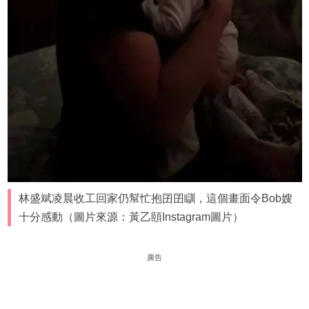
林盛斌凌晨收工回家仍幫忙抱囝囝瞓，這個畫面令Bob嫂
十分感動（圖片來源：黃乙頤Instagram圖片）
廣告