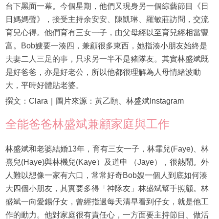
台下黑面一幕。今個星期，他們又現身另一個綜藝節目《日
日媽媽聲》，接受主持余安安、陳凱琳、羅敏莊訪問，交流
育兒心得。他們育有三女一子，由父母經以至育兒經相當豐
富。Bob嫂要一湊四，兼顧很多東西，她指湊小朋友始終是
夫妻二人三足的事，只求另一半不是豬隊友。其實林盛斌既
是好爸爸，亦是好老公，所以他都很理解為人母情緒波動
大，平時好體貼老婆。
撰文：Clara｜圖片來源：黃乙頤、林盛斌Instagram
全能爸爸林盛斌兼顧家庭與工作
林盛斌和老婆結婚13年，育有三女一子，林霏兒(Faye)、林
熹兒(Haye)與林機兒(Kaye）及道申 （Jaye），很熱鬧。外
人難以想像一家有六口，常常好奇Bob嫂一個人到底如何湊
大四個小朋友，其實要多得「神隊友」林盛斌幫手照顧。林
盛斌一向愛錫仔女，曾經指過每天清早看到仔女，就是他工
作的動力。他對家庭很有責任心，一方面要主持節目、做活