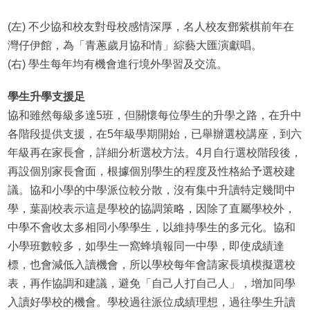
(左) 不少協和校友對母校感情深厚，名人校友鄧紫棋前年在
灣仔伊館，為「青蔥歲月協和情」綜藝大匯演獻唱。
(右) 學生每年均有機會進行境外學習及交流。
學生升學支援足
協和雖然每級多達5班，但關懷每位學生的升學之路，在升中
各階段提供支援，在5年級學期開始，已舉辦選校講座，到六
年級再在家長會，詳細分析選校方法。4月自行選校階段後，
再設個別家長會面，根據個別學生的程度及性格給予選校建
議。協和小學的中學派位較分散，沒有集中升讀特定幾間中
學，葉副校表示這是學校的協調策略，因除了直屬學校外，
中學不會收太多相同小學學生，以維持學生的多元化。協和
小學班數較多，如學生一窩蜂填報同一中學，即使成績達
標，也會減低入讀機會，所以學校每年會請家長填模擬選校
表，再作協調和建議，避免「自己人打自己人」，增加同學
入讀好學校的機會。學校過往派位成績理想，過往學生升讀