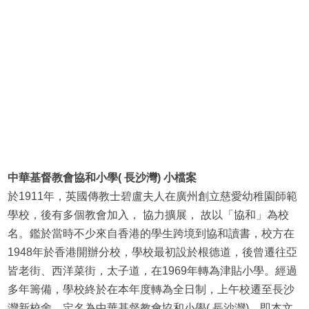
中華基督教會協和小學( 長沙灣) 小檔案
於1911年，英國傳教士碧盧夫人在廣州創立慈愛幼稚園師範
學校，後有多個教會加入， 協力擴展， 故以「協和」為校
名。鑑於當時不少來自香港的學生跨境到協和讀書，校方在
1948年於香港開辦分校，學校最初設於根德道，後曾遷往亞
皆老街、西洋菜街，太子道，在1969年轉為津貼小學。經過
多年籌備，學校終於在本年度轉為全日制，上午校遷至長沙
灣新校舍，定名為中華基督教會協和小學( 長沙灣)，即本文