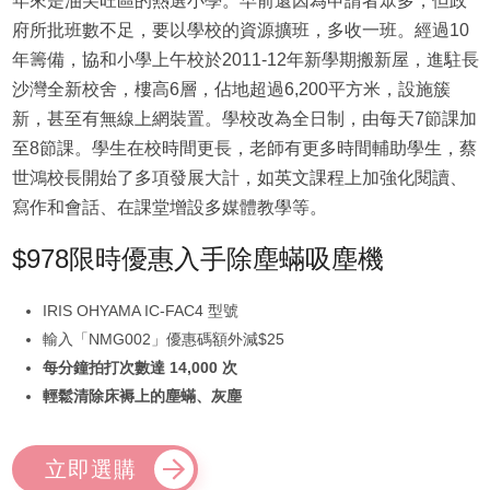
年來是油尖旺區的熱選小學。早前還因為申請者眾多，但政
府所批班數不足，要以學校的資源擴班，多收一班。經過10
年籌備，協和小學上午校於2011-12年新學期搬新屋，進駐長
沙灣全新校舍，樓高6層，佔地超過6,200平方米，設施簇
新，甚至有無線上網裝置。學校改為全日制，由每天7節課加
至8節課。學生在校時間更長，老師有更多時間輔助學生，蔡
世鴻校長開始了多項發展大計，如英文課程上加強化閱讀、
寫作和會話、在課堂增設多媒體教學等。
$978限時優惠入手除塵蟎吸塵機
IRIS OHYAMA IC-FAC4 型號
輸入「NMG002」優惠碼額外減$25
每分鐘拍打次數達 14,000 次
輕鬆清除床褥上的塵蟎、灰塵
立即選購