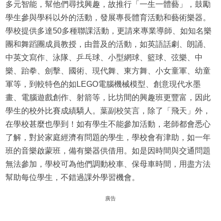
多元智能，幫他們尋找興趣，故推行「一生一體藝」，鼓勵
學生參與學科以外的活動，發展專長體育活動和藝術樂器。
學校提供多達50多種聯課活動，更請來專業導師、如知名樂
團和舞蹈團成員教授，由普及的活動，如英語話劇、朗誦、
中英文寫作、泳隊、乒乓球、小型網球、籃球、弦樂、中
樂、跆拳、劍擊、國術、現代舞、東方舞、小女童軍、幼童
軍等，到較特色的如LEGO電腦機械模型、創意現代水墨
畫、電腦遊戲創作、射箭等，比坊間的興趣班更豐富，因此
學生的校外比賽成績驕人。葉副校笑言，除了「飛天」外，
在學校甚麼也學到！如有學生不能參加活動，老師都會悉心
了解，對於家庭經濟有問題的學生，學校會有津助，如一年
班的音樂啟蒙班，備有樂器供借用。如是因時間與交通問題
無法參加，學校可為他們調動校車、保母車時間，用盡方法
幫助每位學生，不錯過課外學習機會。
廣告