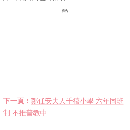
廣告
下一頁︰
鄭任安夫人千禧小學 六年同班
制 不推普教中