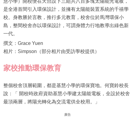
慧小學）開校便在天台設下三組共八百多塊太陽能光電板，
是全港首間引入環保設計，並擁有太陽能裝置系統的千禧學
校。身教勝於言教，推行多元教育，校舍位於馬灣環保小
島，整間校舍亦以環保設計，可謂身體力行地教導出綠色新
一代。
撰文：Grace Yuen
相片：Simpson（部分相片由受訪學校提供）
家校推動環保教育
整個校舍頂層範圍，都是基慧小學的環保寶地。何寶鈴校長
說：「 開校時政府資助基慧小學建太陽能電板，全設於校舍
最頂兩層，將陽光轉化為交流電供全校用。」
廣告