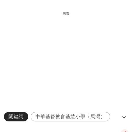
廣告
關鍵詞
中華基督教會基慧小學（馬灣）
多元教育
小創夢家
小學排名2021