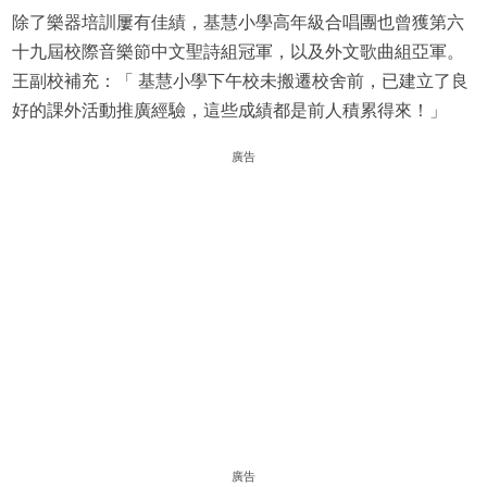
除了樂器培訓屢有佳績，基慧小學高年級合唱團也曾獲第六
十九屆校際音樂節中文聖詩組冠軍，以及外文歌曲組亞軍。
王副校補充：「 基慧小學下午校未搬遷校舍前，已建立了良
好的課外活動推廣經驗，這些成績都是前人積累得來！」
廣告
廣告