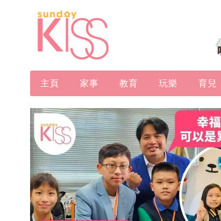
主頁
家事
教育
玩樂
育兒