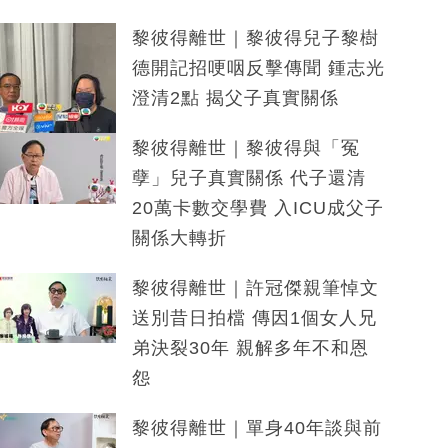
黎彼得離世｜黎彼得兒子黎樹
德開記招哽咽反擊傳聞 鍾志光
澄清2點 揭父子真實關係
黎彼得離世｜黎彼得與「冤
孽」兒子真實關係 代子還清
20萬卡數交學費 入ICU成父子
關係大轉折
黎彼得離世｜許冠傑親筆悼文
送別昔日拍檔 傳因1個女人兄
弟決裂30年 親解多年不和恩
怨
黎彼得離世｜單身40年談與前