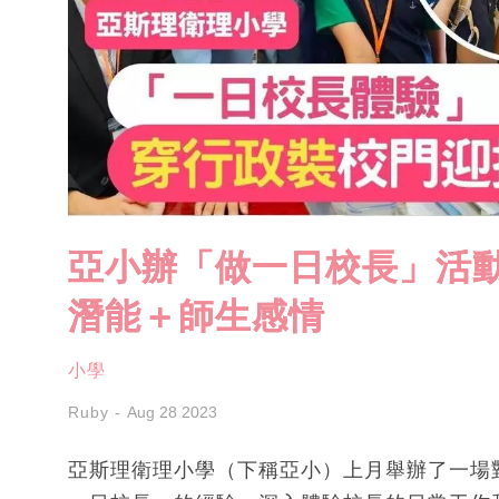
亞小辦「做一日校長」活動
潛能＋師生感情
小學
Ruby
Aug 28 2023
亞斯理衛理小學（下稱亞小）上月舉辦了一場