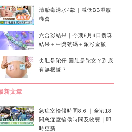
清胎毒湯水4款｜減低BB濕敏
機會
六合彩結果｜今期8月4日攪珠
結果＋中獎號碼＋派彩金額
尖肚是陀仔 圓肚是陀女？到底
有無根據？
最新文章
急症室輪候時間8.6 ｜全港18
間急症室輪侯時間及收費｜即
時更新