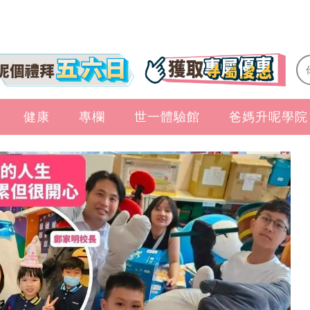
健康
專欄
世一體驗館
爸媽升呢學院