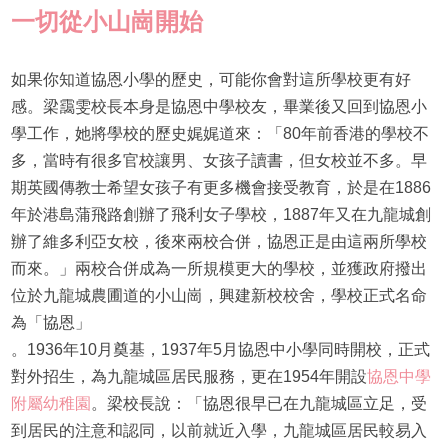
一切從小山崗開始
如果你知道協恩小學的歷史，可能你會對這所學校更有好
感。梁靄雯校長本身是協恩中學校友，畢業後又回到協恩小
學工作，她將學校的歷史娓娓道來：「80年前香港的學校不
多，當時有很多官校讓男、女孩子讀書，但女校並不多。早
期英國傳教士希望女孩子有更多機會接受教育，於是在1886
年於港島蒲飛路創辦了飛利女子學校，1887年又在九龍城創
辦了維多利亞女校，後來兩校合併，協恩正是由這兩所學校
而來。」兩校合併成為一所規模更大的學校，並獲政府撥出
位於九龍城農圃道的小山崗，興建新校校舍，學校正式名命
為「協恩」
。1936年10月奠基，1937年5月協恩中小學同時開校，正式
對外招生，為九龍城區居民服務，更在1954年開設
協恩中學
附屬幼稚園
。梁校長說：「協恩很早已在九龍城區立足，受
到居民的注意和認同，以前就近入學，九龍城區居民較易入