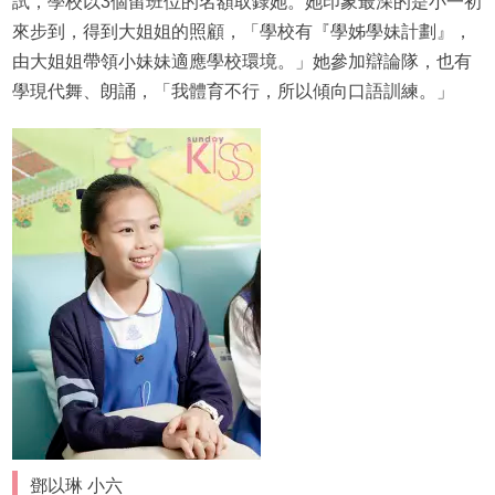
試，學校以3個留班位的名額取錄她。她印象最深的是小一初
來步到，得到大姐姐的照顧，「學校有『學姊學妹計劃』，
由大姐姐帶領小妹妹適應學校環境。」她參加辯論隊，也有
學現代舞、朗誦，「我體育不行，所以傾向口語訓練。」
鄧以琳 小六