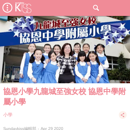
協恩小學九龍城至強女校 協恩中學附
屬小學
小學
Sundaykiss編輯部
Apr 29 2020