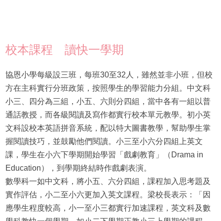
校本課程 讀快一學期
協恩小學每級設三班，每班30至32人，雖然並非小班，但校
方在主科實行分班政策，按照學生的學習能力分組。中文科
小三、四分為三組，小五、六則分四組，當中各有一組以普
通話教授，而各級閱讀及寫作都實行校本單元教學。初小英
文科設校本英語拼音系統，配以特大圖書教學，幫助學生掌
握閱讀技巧，並鼓勵他們閱讀。小三至小六分四組上英文
課，學生在小六下學期開始學習「戲劇教育」（Drama in
Education），到學期終結時作戲劇表演。
數學科一如中文科，將小五、六分四組，課程加入思考題及
實作評估，小二至小六更加入英文課程。梁校長表示：「因
應學生程度較高，小一至小三都實行加速課程，英文科及數