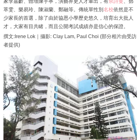
家李嘉齡、體壇陳宇寧，演藝界更人才輩出，有
佘詩曼
、鄧
萃雯、樂易玲、陳淑蘭、鄭融等。傳統單性別
名校
依然是不
少家長的首選，除了由於協恩小學歷史悠久，培育出大批人
才，大家有目共睹，而且公開考試成績亦是信心的保證。
撰文:Irene Lok｜攝影: Clay Lam, Paul Choi (部分相片由受訪
者提供)