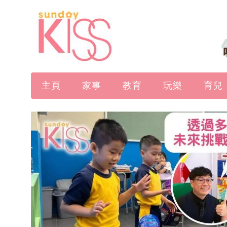
主頁
家事
教育
玩樂
育兒