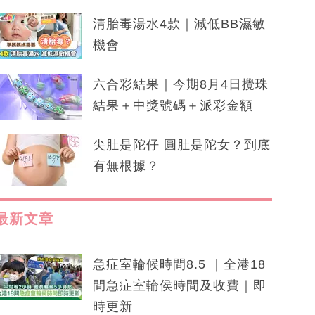
清胎毒湯水4款｜減低BB濕敏
機會
六合彩結果｜今期8月4日攪珠
結果＋中獎號碼＋派彩金額
尖肚是陀仔 圓肚是陀女？到底
有無根據？
最新文章
急症室輪候時間8.5 ｜全港18
間急症室輪侯時間及收費｜即
時更新