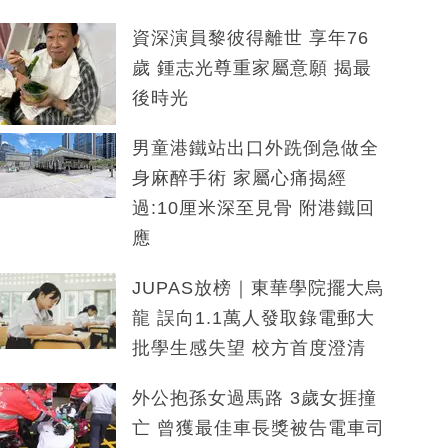
資深演員黎彼得離世 享年76
歲 鍾志光尊重家屬意願 揭最
後時光
男童港鐵站出口外跣倒急做全
身麻醉手術 家屬心痛揭經
過:10厘米深至見骨 附港鐵回
應
JUPAS放榜｜東華學院擺大烏
龍 誤向1.1萬人發取錄電郵大
批學生感失望 校方首度澄清
外公抱孫女過馬路 3歲女捱撞
亡 曾獲最佳車長獎被告電車司