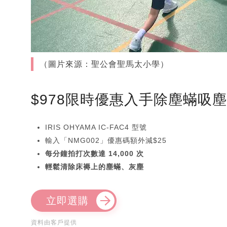
（圖片來源：聖公會聖馬太小學）
$978限時優惠入手除塵蟎吸
IRIS OHYAMA IC-FAC4 型號
輸入「NMG002」優惠碼額外減$25
每分鐘拍打次數達 14,000 次
輕鬆清除床褥上的塵蟎、灰塵
立即選購
資料由客戶提供