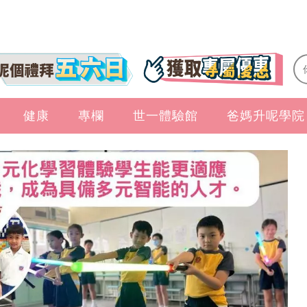
健康
專欄
世一體驗館
爸媽升呢學院