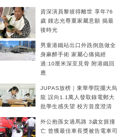
資深演員黎彼得離世 享年76
歲 鍾志光尊重家屬意願 揭最
後時光
男童港鐵站出口外跣倒急做全
身麻醉手術 家屬心痛揭經
過:10厘米深至見骨 附港鐵回
應
JUPAS放榜｜東華學院擺大烏
龍 誤向1.1萬人發取錄電郵大
批學生感失望 校方首度澄清
外公抱孫女過馬路 3歲女捱撞
亡 曾獲最佳車長獎被告電車司