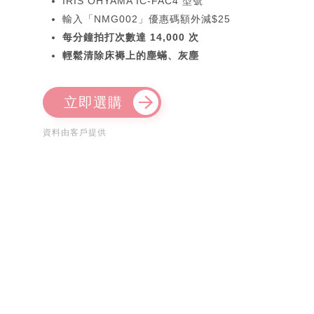
IRIS OHYAMA IC-FAC4 型號
輸入「NMG002」優惠碼額外減$25
每分鐘拍打次數達 14,000 次
輕鬆清除床褥上的塵蟎、灰塵
立即選購
資料由客戶提供