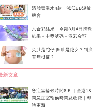
清胎毒湯水4款｜減低BB濕敏
機會
六合彩結果｜今期8月4日攪珠
結果＋中獎號碼＋派彩金額
尖肚是陀仔 圓肚是陀女？到底
有無根據？
最新文章
急症室輪候時間8.5 ｜全港18
間急症室輪侯時間及收費｜即
時更新