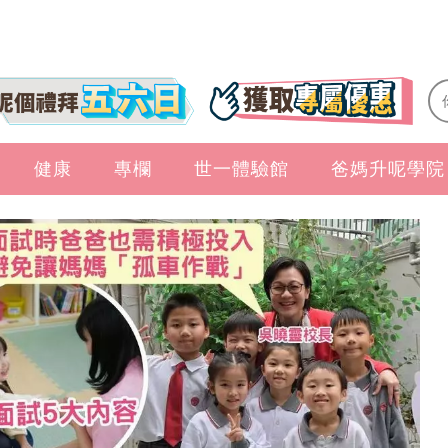
健康
專欄
世一體驗館
爸媽升呢學院