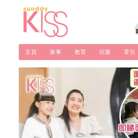
主頁
家事
教育
玩樂
育兒