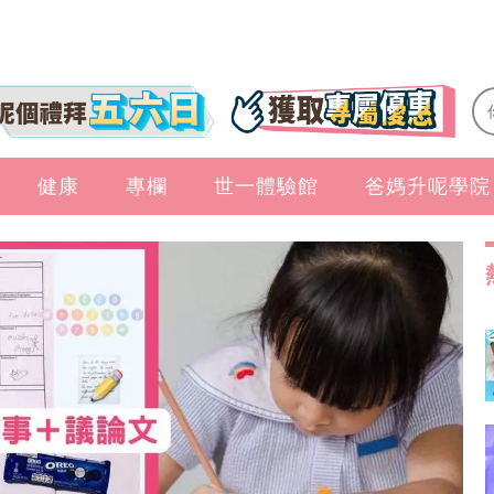
健康
專欄
世一體驗館
爸媽升呢學院