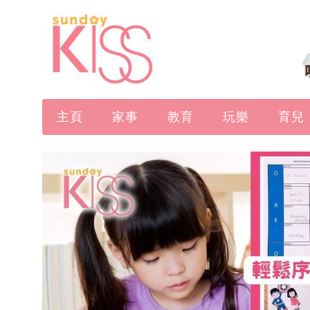
主頁
家事
教育
玩樂
育兒