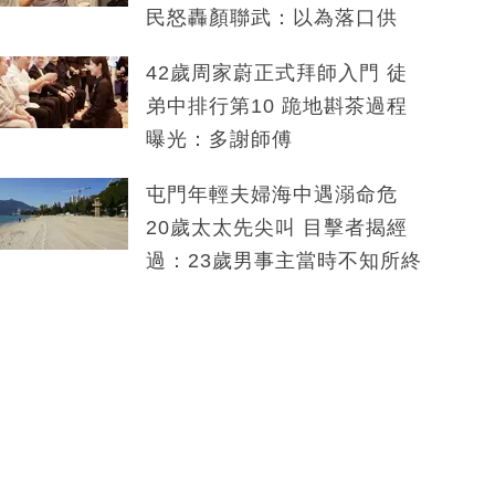
民怒轟顏聯武：以為落口供
42歲周家蔚正式拜師入門 徒
弟中排行第10 跪地斟茶過程
曝光：多謝師傅
屯門年輕夫婦海中遇溺命危
20歲太太先尖叫 目擊者揭經
過：23歲男事主當時不知所終