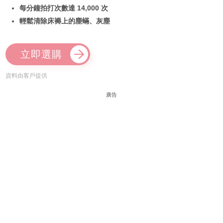
每分鐘拍打次數達 14,000 次
輕鬆清除床褥上的塵蟎、灰塵
立即選購
資料由客戶提供
廣告