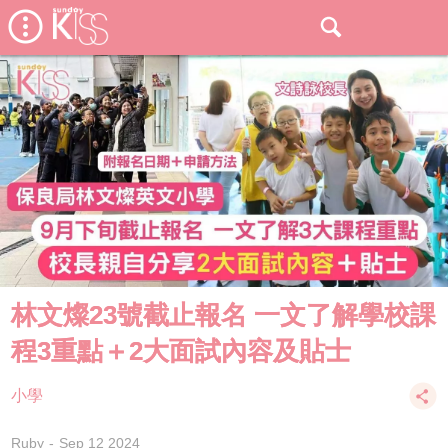
林文燦23號截止報名 一文了解學校課
程3重點＋2大面試內容及貼士
小學
Ruby
Sep 12 2024