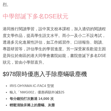
烈。
中學部誕下多名DSE狀元
港同推行閱讀學習，設中英文校本課程，加入適切的閱讀程
度文學作品，提高學生語文水平。而小一及小二不設考試，
透過多元化進展性評估，如工作紙習作、口頭報告、朗讀、
專題研習等，評估學生的學習進度。另一深受家長歡迎主因
是與位於南區的港大同學會書院結龍，書院曾誕下多名DSE
狀元，皆由小學部直升。
$978限時優惠入手除塵蟎吸塵機
IRIS OHYAMA IC-FAC4 型號
輸入「NMG002」優惠碼額外減$25
每分鐘拍打次數達 14,000 次
輕鬆清除床褥上的塵蟎、灰塵