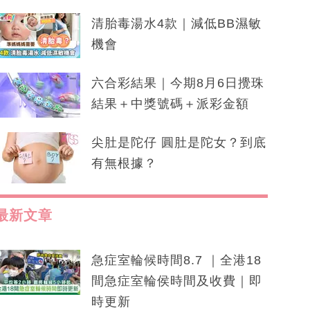
清胎毒湯水4款｜減低BB濕敏
機會
六合彩結果｜今期8月6日攪珠
結果＋中獎號碼＋派彩金額
尖肚是陀仔 圓肚是陀女？到底
有無根據？
最新文章
急症室輪候時間8.7 ｜全港18
間急症室輪侯時間及收費｜即
時更新