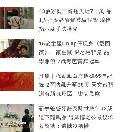
43歲家庭主婦痛失近7千萬 靠
1人提點終醒覺被騙報警 騙徒
指示及手法曝光
15歲童星Philip仔現身《愛回
家》一家團聚 揭名校背景 品
學兼優 7歲奪芭蕾舞冠軍
打風｜強颱風白海豚破65年紀
錄 2區將飆升至38度 天文台預
測有新低壓區：密切監察
新手爸爸牙醫突離世終年42歲
遺下龍鳳胎 遺孀憶老公最後求
救警號：遺憾沒聽懂