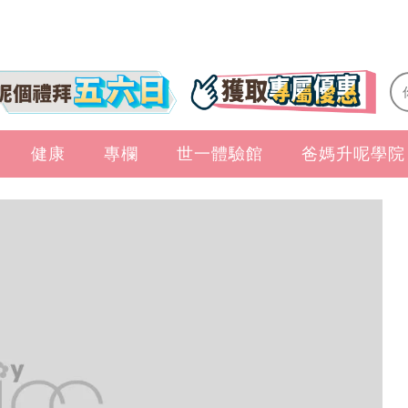
健康
專欄
世一體驗館
爸媽升呢學院