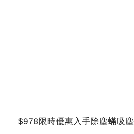
$978限時優惠入手除塵蟎吸