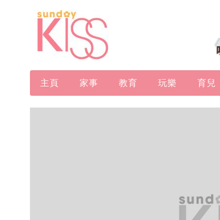
主頁
家事
教育
玩樂
育兒