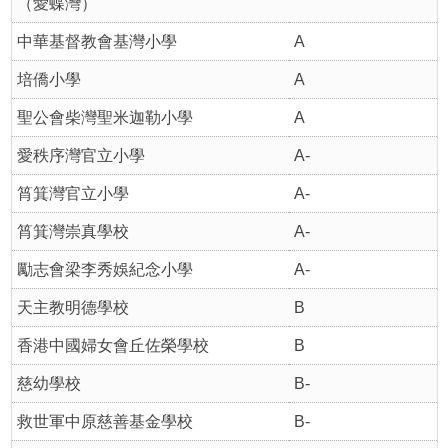
（愛蝶灣）
中華基督教會基灣小學
A
培僑小學
A
聖公會柴灣聖米迦勒小學
A
愛秩序灣官立小學
A-
筲箕灣官立小學
A-
筲箕灣崇真學校
A-
勵志會梁李秀娛紀念小學
A-
天主教明德學校
B
香港中國婦女會丘佐榮學校
B
慈幼學校
B-
救世軍中原慈善基金學校
B-