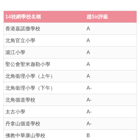
14
校網學
校名稱
趙
Sir
評級
香港嘉諾撒學校
A
北角官立小學
A
滬江小學
A
聖公會聖米迦勒小學
A
北角衞理小學（上午）
A
北角衞理小學（下午）
A-
北角循道學校
A-
太古小學
A-
丹拿山循道學校
A-
佛教中華康山學校
B