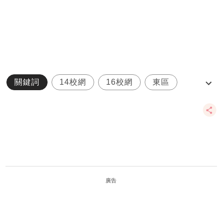
關鍵詞
14校網
16校網
東區
統一派位
廣告