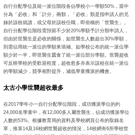
自行分配學位及統一派位階段各佔學校小一學額50%，當中
分為「必收」和「計分」兩類，「必收」類是指申請人的兄
姊於該校就讀，或父母於該校任職，即俗稱的「世襲生」。
自行分配學位階段需預留不少於20%學額予計分類申請人，
但由於世襲生是必收的關係，如世襲生人數超出30%學額，
則需佔用統一派位的學額來填補。如學校公布的統一派位學
額少於一半，即世襲生蠶食了統一派位部分學額。世襲超收
可反映學校的受歡迎程度，超收愈多亦表示該校在統一派位
的學額減少，競爭相對提升，減低學童獲派的機會。
太古小學世襲超收最多
在2017學年小一自行分配學位階段，成功獲派學位的約
24,000名學童中，有12,000多人屬世襲生，佔成功獲派學位
人數的53%。根據教育局的資料及學校網頁公布的取錄名
單，推算14及16校網世襲超收的情況，14校網有6所學校世