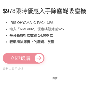
$978限時優惠入手除塵蟎吸塵機
IRIS OHYAMA IC-FAC4 型號
輸入「NMG002」優惠碼額外減$25
每分鐘拍打次數達 14,000 次
輕鬆清除床褥上的塵蟎、灰塵
立即選購
資料由客戶提供
廣告