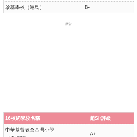
啟基學校（港島）
B-
廣告
16
校網學
校名稱
趙
Sir
評級
中華基督教會基灣小學
A+