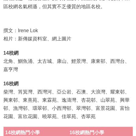
區校網名氣稍遜，但其實不乏優質的地區名校。
撰文：Irene Lok
相片：新傳媒資料室、網上圖片
14校網
北角、鰂魚涌、太古城、康山、鯉景灣、康東邨、西灣台、
嘉亨灣
16校網
柴灣、筲箕灣、西灣河、亞公岩、石澳、大浪灣、耀東邨、
興東邨、東熹苑、東霖苑、逸濤灣、杏花邨、山翠苑、興華
邨、漁灣邨、環翠邨、小西灣邨、翠灣邨、富景花園、富怡
花園、富欣花園、曉翠苑、佳翠苑、杏翠苑
14
校
網
熱門
小學
16
校
網
熱門
小學