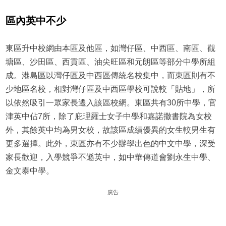
區內英中不少
東區升中校網由本區及他區，如灣仔區、中西區、南區、觀
塘區、沙田區、西貢區、油尖旺區和元朗區等部分中學所組
成。港島區以灣仔區及中西區傳統名校集中，而東區則有不
少地區名校，相對灣仔區及中西區學校可說較「貼地」，所
以依然吸引一眾家長遷入該區校網。東區共有30所中學，官
津英中佔7所，除了庇理羅士女子中學和嘉諾撒書院為女校
外，其餘英中均為男女校，故該區成績優異的女生較男生有
更多選擇。此外，東區亦有不少辦學出色的中文中學，深受
家長歡迎，入學競爭不遜英中，如中華傳道會劉永生中學、
金文泰中學。
廣告