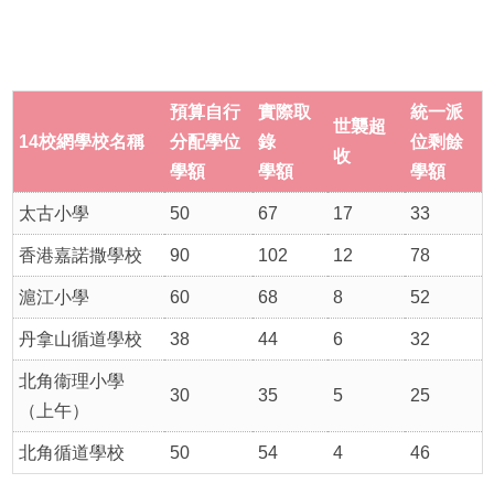
預算自行
實際取
統一派
世襲超
14
校網學
校名稱
分配學位
錄
位剩餘
收
學額
學額
學額
太古小學
50
67
17
33
香港嘉諾撒學校
90
102
12
78
滬江小學
60
68
8
52
丹拿山循道學校
38
44
6
32
北角衞理小學
30
35
5
25
（上午）
北角循道學校
50
54
4
46