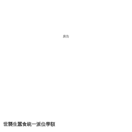
廣告
世襲生蠶食統一派位學額