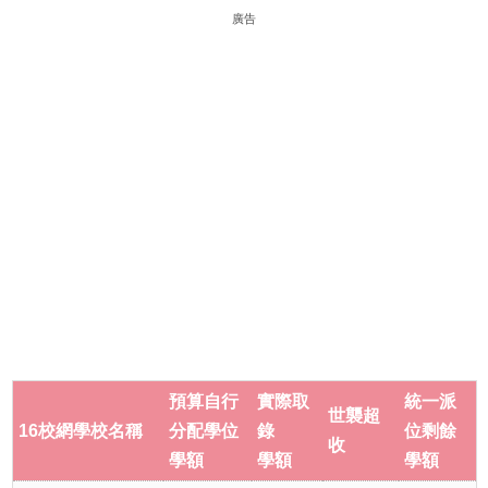
廣告
預算自行
實際取
統一派
世襲超
16
校網學
校名稱
分配學位
錄
位剩餘
收
學額
學額
學額