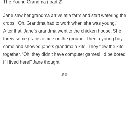
The Young Grandma ( part 2)
Jane saw her grandma arrive at a farm and start watering the
crops. “Oh, Grandma had to work when she was young.”
After that, Jane’s grandma went to the chicken house. She
threw some grains of rice on the ground. Then a young boy
came and showed jane’s grandma a kite. They flew the kite
together. “Oh, they didn’t have computer games! I’d be bored
if i lived here!” Jane thought.
廣告