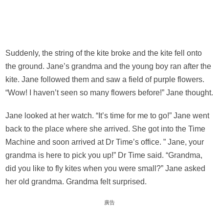
Suddenly, the string of the kite broke and the kite fell onto
the ground. Jane’s grandma and the young boy ran after the
kite. Jane followed them and saw a field of purple flowers.
“Wow! I haven’t seen so many flowers before!” Jane thought.
Jane looked at her watch. “It’s time for me to go!” Jane went
back to the place where she arrived. She got into the Time
Machine and soon arrived at Dr Time’s office. ” Jane, your
grandma is here to pick you up!” Dr Time said. “Grandma,
did you like to fly kites when you were small?” Jane asked
her old grandma. Grandma felt surprised.
廣告