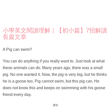
小學英文閱讀理解｜【初小篇】7招解讀
長篇文章
A Pig can swim?
You can do anything if you really want to. Just look at what
these animals can do. Many years ago, there was a small
pig. No one wanted it. Now, the pig is very big, but he thinks
he is a goose too. Pig cannot swim, but this pig can. He
does not know this and keeps on swimming with his goose
friend every day.
廣告