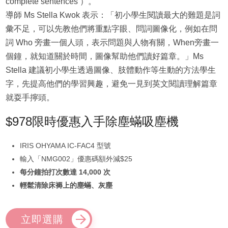
complete sentences ）。
導師 Ms Stella Kwok 表示：「初小學生閱讀最大的難題是詞
彙不足，可以先教他們將重點字眼、問詞圖像化，例如在問
詞 Who 旁畫一個人頭，表示問題與人物有關，When旁畫一
個鐘，就知道關於時間，圖像幫助他們讀好篇章。」Ms
Stella 建議初小學生透過圖像、肢體動作等生動的方法學生
字，先提高他們的學習興趣，避免一見到英文閱讀理解篇章
就耍手擰頭。
$978限時優惠入手除塵蟎吸塵機
IRIS OHYAMA IC-FAC4 型號
輸入「NMG002」優惠碼額外減$25
每分鐘拍打次數達 14,000 次
輕鬆清除床褥上的塵蟎、灰塵
立即選購