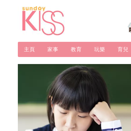
主頁
家事
教育
玩樂
育兒