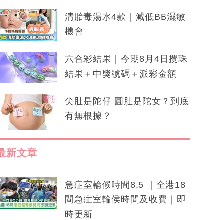
清胎毒湯水4款｜減低BB濕敏
機會
六合彩結果｜今期8月4日攪珠
結果＋中獎號碼＋派彩金額
尖肚是陀仔 圓肚是陀女？到底
有無根據？
最新文章
急症室輪候時間8.5 ｜全港18
間急症室輪侯時間及收費｜即
時更新