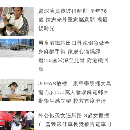
資深演員黎彼得離世 享年76
歲 鍾志光尊重家屬意願 揭最
後時光
男童港鐵站出口外跣倒急做全
身麻醉手術 家屬心痛揭經
過:10厘米深至見骨 附港鐵回
應
JUPAS放榜｜東華學院擺大烏
龍 誤向1.1萬人發取錄電郵大
批學生感失望 校方首度澄清
外公抱孫女過馬路 3歲女捱撞
亡 曾獲最佳車長獎被告電車司