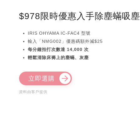
$978限時優惠入手除塵蟎吸
IRIS OHYAMA IC-FAC4 型號
輸入「NMG002」優惠碼額外減$25
每分鐘拍打次數達 14,000 次
輕鬆清除床褥上的塵蟎、灰塵
立即選購
資料由客戶提供