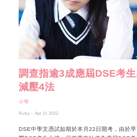
調查指逾3成應屆DSE考
減壓4法
小學
Ruby
Apr 11 2022
DSE中學文憑試如期於本月22日開考，由於