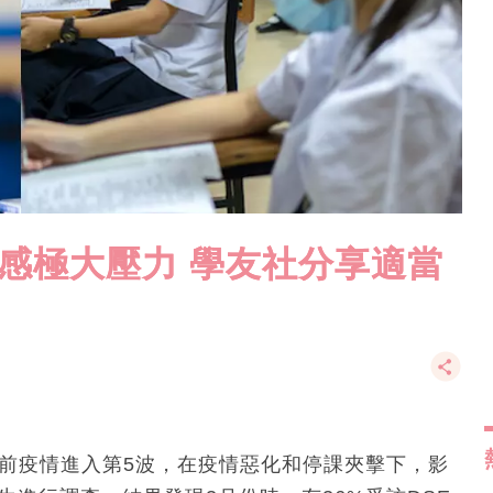
生感極大壓力 學友社分享適當
早前疫情進入第5波，在疫情惡化和停課夾擊下，影