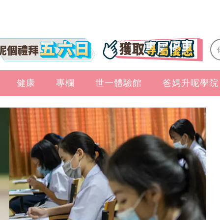
健康
專欄
世一體驗館
爸媽升呢學院