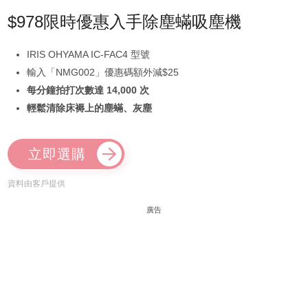
$978限時優惠入手除塵蟎吸塵機
IRIS OHYAMA IC-FAC4 型號
輸入「NMG002」優惠碼額外減$25
每分鐘拍打次數達 14,000 次
輕鬆清除床褥上的塵蟎、灰塵
立即選購
資料由客戶提供
廣告