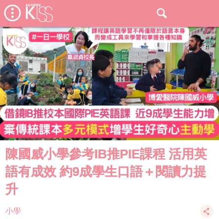
陳國威小學參考IB推PIE課程 活用英
語有成效 約9成學生口語＋閱讀力提
升
小學