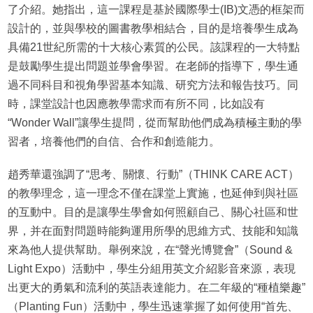
了介紹。她指出，這一課程是基於國際學士(IB)文憑的框架而
設計的，並與學校的圖書教學相結合，目的是培養學生成為
具備21世紀所需的十大核心素質的公民。該課程的一大特點
是鼓勵學生提出問題並學會學習。在老師的指導下，學生通
過不同科目和視角學習基本知識、研究方法和報告技巧。同
時，課堂設計也因應教學需求而有所不同，比如設有
“Wonder Wall”讓學生提問，從而幫助他們成為積極主動的學
習者，培養他們的自信、合作和創造能力。
趙秀華還強調了“思考、關懷、行動”（THINK CARE ACT）
的教學理念，這一理念不僅在課堂上實施，也延伸到與社區
的互動中。目的是讓學生學會如何照顧自己、關心社區和世
界，并在面對問題時能夠運用所學的思維方式、技能和知識
來為他人提供幫助。舉例來說，在“聲光博覽會”（Sound &
Light Expo）活動中，學生分組用英文介紹影音來源，表現
出更大的勇氣和流利的英語表達能力。在二年級的“種植樂趣”
（Planting Fun）活動中，學生迅速掌握了如何使用“首先、