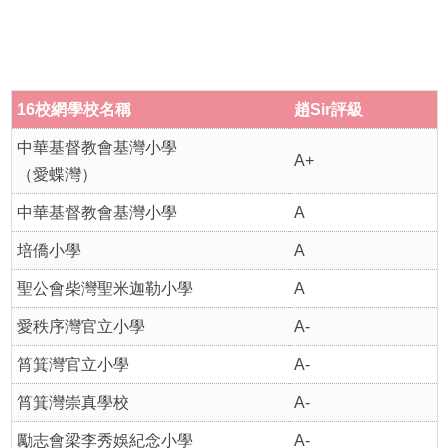
16
校網學
校名稱
趙
Sir
評級
中華基督教會基灣小學
A+
（愛蝶灣）
中華基督教會基灣小學
A
培僑小學
A
聖公會柴灣聖米迦勒小學
A
愛秩序灣官立小學
A-
筲箕灣官立小學
A-
筲箕灣崇真學校
A-
勵志會梁李秀娛紀念小學
A-