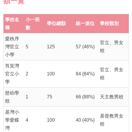
額一覽
學校名
小一班
學位總額
統一派位
學校類別
稱
數
愛秩序
官立、男女
灣官立
5
125
57 (46%)
校
小學
筲箕灣
官立、男女
官立小
2
100
84 (84%)
校
學
慈幼學
1
75
66 (88%)
天主教男校
校
基灣小
基督教男女
學愛蝶
4
100
40 (40%)
校
灣