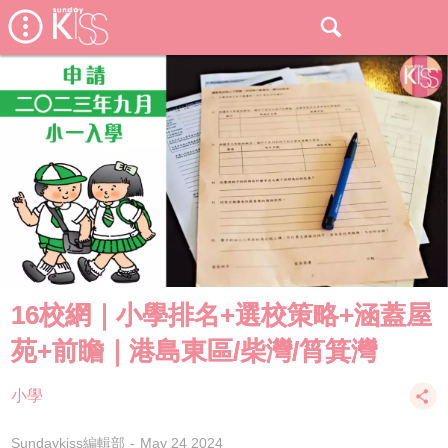
16校網｜小學排名+選校策略+涵蓋屋
苑+前瞻｜港島東區/柴灣/筲箕灣
小學
Sundaykiss編輯部
May 24 2024