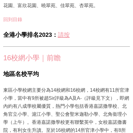
花園、富欣花園、曉翠苑、佳翠苑、杏翠苑。
回到目錄
全港小學排名2023：
請按
16校網小學｜前瞻
地區名校平均
東區小學校網主要分為14校網和16校網，14校網有11所官津
小學，當中有9所被趙Sir評級為A及A-（評級見下文），即網
內約有八成學校屬優質，熱門小學包括香港嘉諾撒學校、北
角官立小學、滬江小學、聖公會聖米迦勒小學、北角衞理小
學（上午）。香港嘉諾撒學校更有聯繫英中，女校嘉諾撒書
院，有利女生升讀。至於16校網的14所官津小學中，有8所