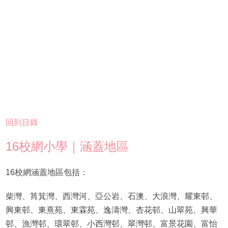
回到目錄
16校網小學｜涵蓋地區
16校網涵蓋地區包括：
柴灣、筲箕灣、西灣河、亞公岩、石澳、大浪灣、耀東邨、
興東邨、東熹苑、東霖苑、逸濤灣、杏花邨、山翠苑、興華
邨、漁灣邨、環翠邨、小西灣邨、翠灣邨、富景花園、富怡