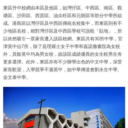
東區升中校網由本區及他區，如灣仔區、中西區、南區、觀
塘區、沙田區、西貢區、油尖旺區和元朗區等部分中學所組
成。港島區以灣仔區及中西區傳統名校集中，而東區則有不
少地區名校，相對灣仔區及中西區學校可說較「貼地」，所
以依然吸引一眾家長遷入該區校網。東區共有30所中學，官
津英中佔7所，除了庇理羅士女子中學和嘉諾撒書院為女校
外，其餘英中均為男女校，故該區成績優異的女生較男生有
更多選擇。此外，東區亦有不少辦學出色的中文中學，深受
家長歡迎，入學競爭不遜英中，如中華傳道會劉永生中學、
金文泰中學。