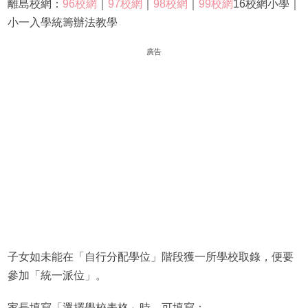
離島校網：
96校網
｜
97校網
｜
98校網
｜
99校網
16校網小學｜
小一入學統籌辦法教學
廣告
子女如未能在「自行分配學位」階段獲一所學校取錄，便要
參加「統一派位」。
家長填寫「選擇學校表格」時，可填寫：