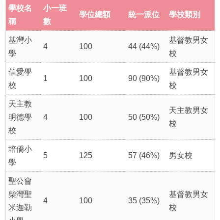
學校名
小一班
學位總額
統一派位
學校類別
稱
數
基灣小
基督教男女
4
100
44 (44%)
學
校
信愛學
基督教男女
1
100
90 (90%)
校
校
天主教
天主教男女
明德學
4
100
50 (50%)
校
校
培僑小
5
125
57 (46%)
男女校
學
聖公會
柴灣聖
基督教男女
4
100
35 (35%)
米迦勒
校