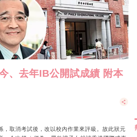
較今、去年IB公開試成績 附本
關係，取消考試後，改以校內作業來評級。故此狀元