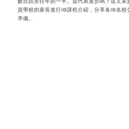
數目跌至往年的一半。這代表退步嗎？這又未必
資學校的家長進行IB課程介紹，分享各IB名
凖備。