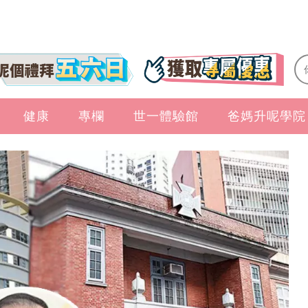
健康
專欄
世一體驗館
爸媽升呢學院