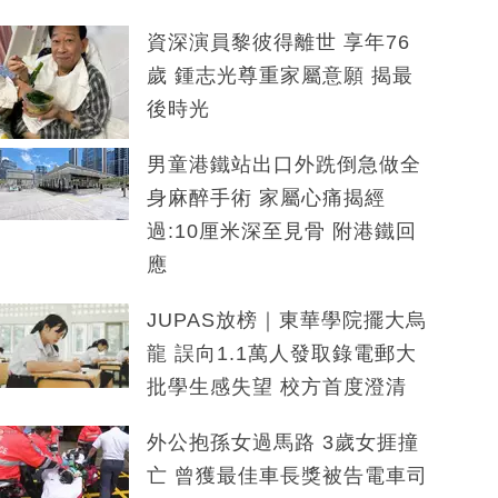
資深演員黎彼得離世 享年76
歲 鍾志光尊重家屬意願 揭最
後時光
男童港鐵站出口外跣倒急做全
身麻醉手術 家屬心痛揭經
過:10厘米深至見骨 附港鐵回
應
JUPAS放榜｜東華學院擺大烏
龍 誤向1.1萬人發取錄電郵大
批學生感失望 校方首度澄清
外公抱孫女過馬路 3歲女捱撞
亡 曾獲最佳車長獎被告電車司