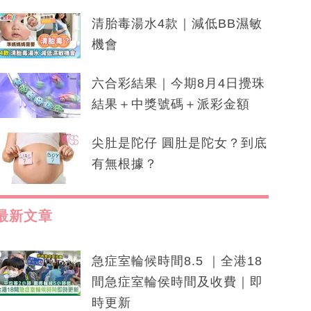
清胎毒湯水4款｜減低BB濕敏
機會
六合彩結果｜今期8月4日攪珠
結果＋中獎號碼＋派彩金額
尖肚是陀仔 圓肚是陀女？到底
有無根據？
最新文章
急症室輪候時間8.5 ｜全港18
間急症室輪侯時間及收費｜即
時更新