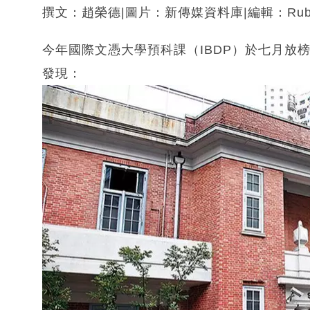
撰文：趙榮德|圖片：新傳媒資料庫|編輯：Rub
今年國際文憑大學預科課（IBDP）於七月放
發現：