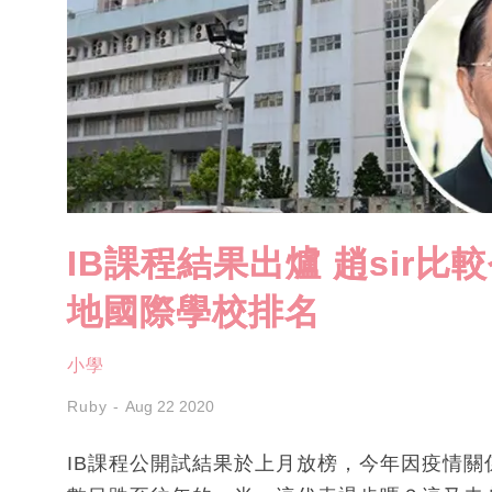
IB課程結果出爐 趙sir比
地國際學校排名
小學
Ruby
Aug 22 2020
IB課程公開試結果於上月放榜，今年因疫情