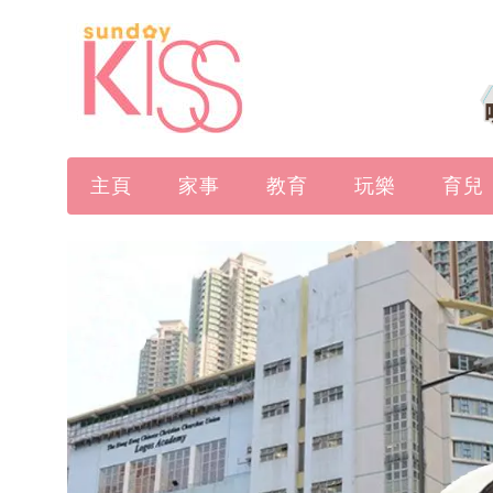
主頁
家事
教育
玩樂
育兒