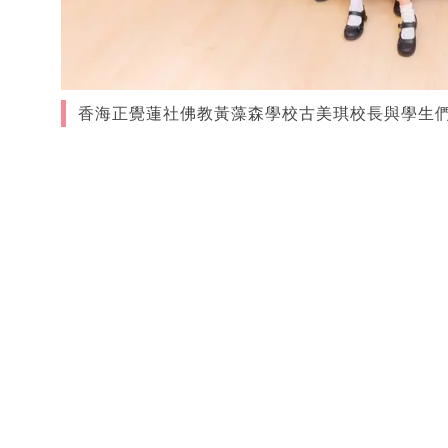
香海正覺蓮社佛教黃藻森學校古美琪校長與學生