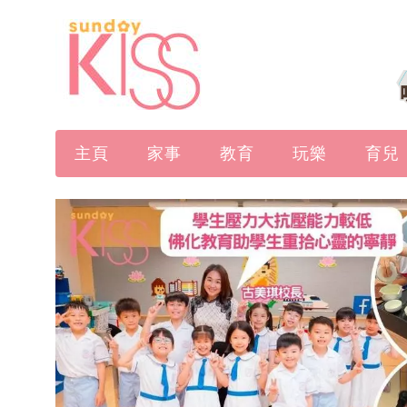
主頁
家事
教育
玩樂
育兒