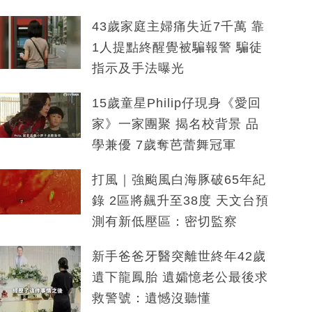
43歲家庭主婦痛失近7千萬 靠
1人提點終醒覺被騙報警 騙徒
指示及手法曝光
15歲童星Philip仔現身《愛回
家》一家團聚 揭名校背景 品
學兼優 7歲奪芭蕾舞冠軍
打風｜強颱風白海豚破65年紀
錄 2區將飆升至38度 天文台預
測有新低壓區：密切監察
新手爸爸牙醫突離世終年42歲
遺下龍鳳胎 遺孀憶老公最後求
救警號：遺憾沒聽懂