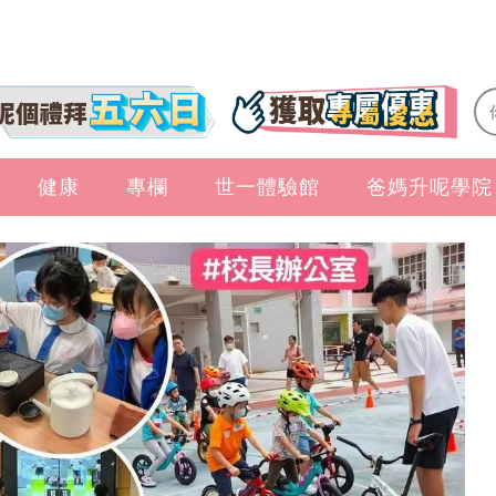
健康
專欄
世一體驗館
爸媽升呢學院