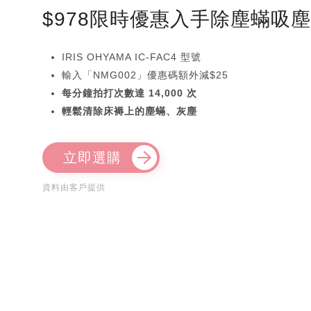
$978限時優惠入手除塵蟎吸
IRIS OHYAMA IC-FAC4 型號
輸入「NMG002」優惠碼額外減$25
每分鐘拍打次數達 14,000 次
輕鬆清除床褥上的塵蟎、灰塵
立即選購
資料由客戶提供