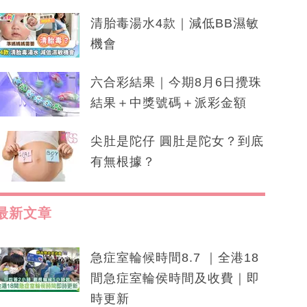
清胎毒湯水4款｜減低BB濕敏
機會
六合彩結果｜今期8月6日攪珠
結果＋中獎號碼＋派彩金額
尖肚是陀仔 圓肚是陀女？到底
有無根據？
最新文章
急症室輪候時間8.7 ｜全港18
間急症室輪侯時間及收費｜即
時更新