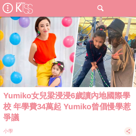
Yumiko女兒梁浸浸6歲讀內地國際學
校 年學費34萬起 Yumiko曾倡慢學惹
爭議
小學