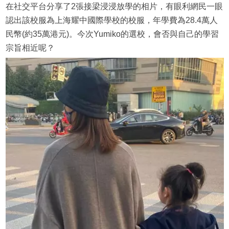
在社交平台分享了2張接梁浸浸放學的相片，有眼利網民一眼
認出該校服為上海耀中國際學校的校服，年學費為28.4萬人
民幣(約35萬港元)。今次Yumiko的選校，會否與自己的學習
宗旨相近呢？