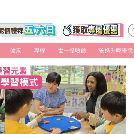
健康
專欄
世一體驗館
爸媽升呢學院