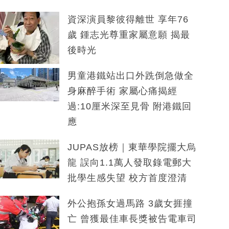
資深演員黎彼得離世 享年76
歲 鍾志光尊重家屬意願 揭最
後時光
男童港鐵站出口外跣倒急做全
身麻醉手術 家屬心痛揭經
過:10厘米深至見骨 附港鐵回
應
JUPAS放榜｜東華學院擺大烏
龍 誤向1.1萬人發取錄電郵大
批學生感失望 校方首度澄清
外公抱孫女過馬路 3歲女捱撞
亡 曾獲最佳車長獎被告電車司