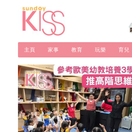
主頁
家事
教育
玩樂
育兒