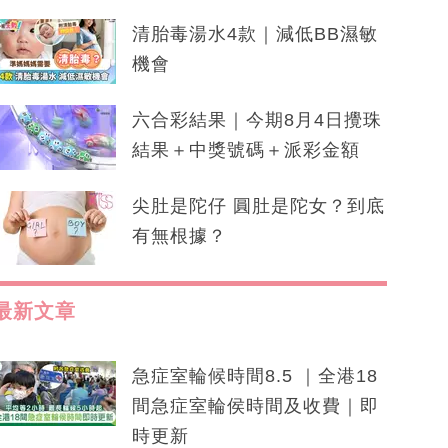
清胎毒湯水4款｜減低BB濕敏
機會
六合彩結果｜今期8月4日攪珠
結果＋中獎號碼＋派彩金額
尖肚是陀仔 圓肚是陀女？到底
有無根據？
最新文章
急症室輪候時間8.5 ｜全港18
間急症室輪侯時間及收費｜即
時更新