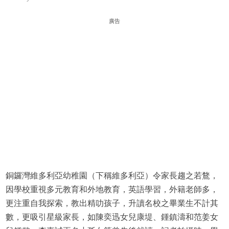
廣告
銅鑼灣維多利亞幼稚園（下稱維多利亞）令家長趨之若鶩，
因學校重視多元教育和外地教育，英語學習，外籍老師多，
更注重自我探索，教出精叻孩子，升讀名校之畢業生不計其
數，更吸引星級家長，如陳奕迅女兒康堤、鍾鎮濤和范姜女