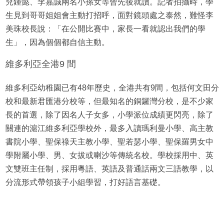
兒鍾懿、李嘉誠兩名小孫女等曾先後就讀。記者拍攝時，學
生見到哥哥姐姐會主動打招呼，面對鏡頭處之泰然，難怪李
美珠校長說：「在公開比賽中，家長一看就認出我們的學
生」，因為個個都自信主動。
維多利亞全港9 間
維多利亞幼稚園已有48年歷史，全港共有9間，包括何文田分
校和最新君匯港分校等，但最知名的銅鑼灣分校，是不少家
長的首選，除了因名人子女多，小學派位成績更閃亮，除了
關連的滬江維多利亞學校外，最多入讀瑪利曼小學、高主教
書院小學、聖保祿天主教小學、聖若瑟小學、聖保羅男女中
學附屬小學、男、女拔或喇沙等傳統名校。學校採用中、英
文雙班主任制，採用粵語、英語及普通話兩文三語教學，以
分流形式帶領孩子小組學習，打好語言基礎。