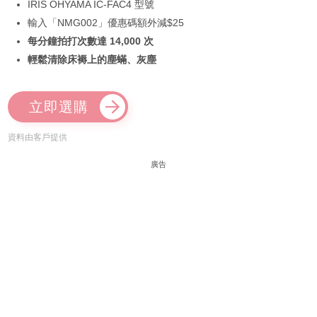
IRIS OHYAMA IC-FAC4 型號
輸入「NMG002」優惠碼額外減$25
每分鐘拍打次數達 14,000 次
輕鬆清除床褥上的塵蟎、灰塵
立即選購
資料由客戶提供
廣告