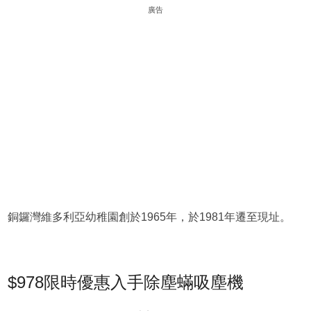
廣告
銅鑼灣維多利亞幼稚園創於1965年，於1981年遷至現址。
$978限時優惠入手除塵蟎吸塵機