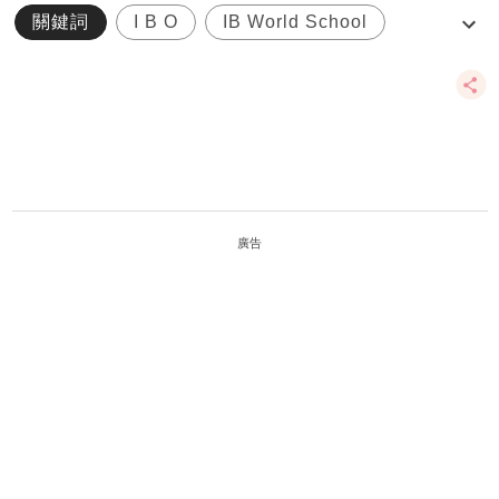
關鍵詞
I B O
IB World School
Jolly Phonics
PYP
廣告