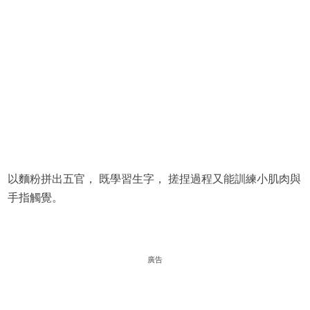
以麵粉拼出五官， 既學習生字， 搓捏過程又能訓練小肌肉與
手指觸覺。
廣告