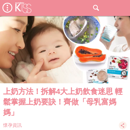
上奶方法！拆解4大上奶飲食迷思 輕
鬆掌握上奶要訣！齊做「母乳富媽
媽」
懷孕資訊