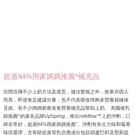
超過94%用家媽媽推薦*補充品
坊間流傳不少上奶方法及迷思，做法繁複之外，效果亦因人
而異，即使食足建議分量，也不代表吸收得夠多營養就確保
見效。有不少媽媽都會進食營養補充品幫助上奶。 美國催乳
師推薦^的著名品牌UpSpring，推出milkflow™上奶沖劑，口
碑非常好，超過94%用家媽媽推薦*。沖劑有朱古力味和莓果
味供選擇，含有助促進母乳供應成分包括胡蘆巴籽及聖薊提