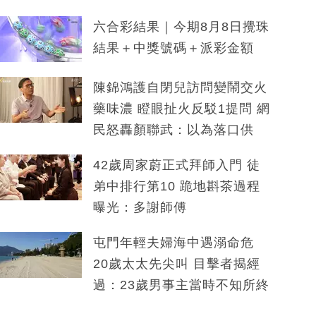
六合彩結果｜今期8月8日攪珠
結果＋中獎號碼＋派彩金額
陳錦鴻護自閉兒訪問變鬧交火
藥味濃 瞪眼扯火反駁1提問 網
民怒轟顏聯武：以為落口供
42歲周家蔚正式拜師入門 徒
弟中排行第10 跪地斟茶過程
曝光：多謝師傅
屯門年輕夫婦海中遇溺命危
20歲太太先尖叫 目擊者揭經
過：23歲男事主當時不知所終