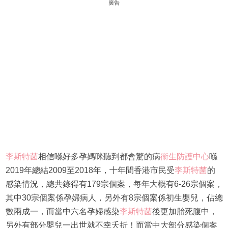
廣告
李斯特菌
相信喺好多孕媽咪聽到都會驚的病
衞生防護中心
喺
2019年總結2009至2018年，十年間香港市民受
李斯特菌
的
感染情況，總共錄得有179宗個案，每年大概有6-26宗個案，
其中30宗個案係孕婦病人，另外有8宗個案係初生嬰兒，佔總
數兩成一，而當中六名孕婦感染
李斯特菌
後更加胎死腹中，
另外有部分嬰兒一出世就不幸夭折！而當中大部分感染個案