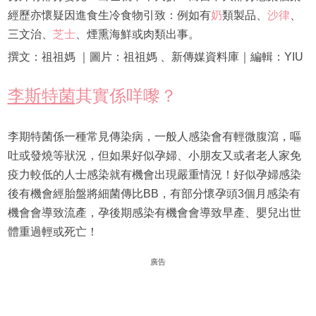
經歷亦懷疑因進食生冷食物引致：例如有
奶
類製品、
沙律
、
三文治、
芝士
、煙熏海鮮或肉類出事。
撰文：祖祖媽 ｜圖片：祖祖媽 、新傳媒資料庫｜編輯：YIU
李斯特菌
其實係咩嚟？
李期特菌係一種常見傳染病，一般人感染會有輕微腹瀉，嘔
吐或發燒等狀況，但如果好似孕婦、小朋友又或者老人家免
疫力較低的人士感染就有機會出現嚴重情況！好似孕婦感染
後有機會經胎盤將細菌傳比BB，有部分懷孕頭3個月感染有
機會會導致流產，孕後期感染有機會會導致早產、嬰兒出世
體重過輕或死亡！
廣告