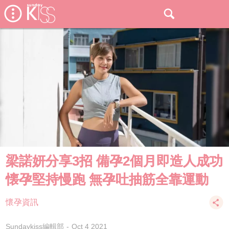
梁諾妍分享3招 備孕2個月即造人成功
懐孕堅持慢跑 無孕吐抽筋全靠運動
懷孕資訊
Sundaykiss編輯部
Oct 4 2021