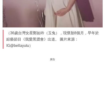
（36歲台灣女星鄭如吟（玉兔），現懷胎8個月，早年於
綜藝節目《我愛黑澀會》出道。 圖片來源：
IG@bellayutu）
廣告