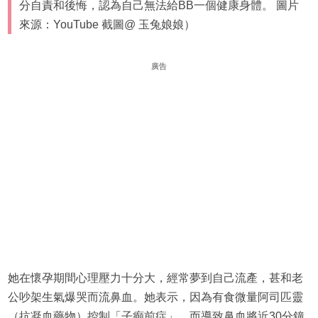
分自責和後悔，認為自己無法給BB一個健康身體。 圖片
來源：YouTube 截圖@ 玉兔娘娘）
廣告
她在懷孕期間心理壓力十分大，經常夢到自己流產，甚和老
公吵架生氣爆哭而流鼻血。她表示，因為有食微量阿司匹靈
（抗凝血藥物）控制「子癲前症」，而導致鼻血將近30分鐘