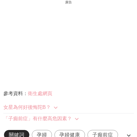
廣告
參考資料：
衛生處網頁
女星為何好後悔陀B？
「子癲前症」有什麼高危因素？
關鍵詞
孕婦
孕婦健康
子癲前症