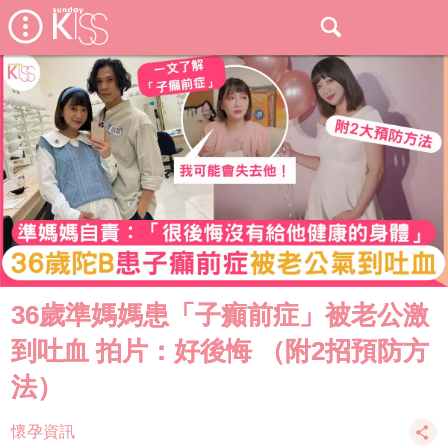
36歲準媽媽患「子癲前症」被老公激
到吐血 拍片：好後悔 （附2招預防方
法）
懷孕資訊