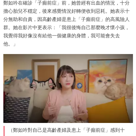
鄭如吟在確診「子癲前症」前，她曾經有出血的情況，十分
擔心胎兒不穩定，後來感覺情況好轉便收到惡耗。她表示十
分無助和自責，因高齡產婦是患上「子癲前症」的高風險人
群。她在影片中更表示：「我很後悔自己那麼晚才懷小孩，
我覺得我好像沒有給他一個健康的身體，我可能會失去
他。」
（鄭如吟對自己是高齡產婦及患上「子癲前症」感到十