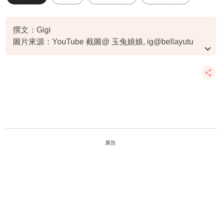
準媽媽
撰文：Gigi
圖片來源：YouTube 截圖@ 玉兔娘娘, ig@bellayutu
資料或影片來源：衛生處家庭健康服務,YouTube@玉兔
娘娘
廣告