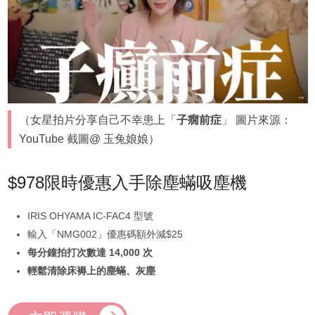
（女星拍片分享自己不幸患上「
子癇前症
」 圖片來源：
YouTube 截圖@ 玉兔娘娘）
$978限時優惠入手除塵蟎吸塵機
IRIS OHYAMA IC-FAC4 型號
輸入「NMG002」優惠碼額外減$25
每分鐘拍打次數達 14,000 次
輕鬆清除床褥上的塵蟎、灰塵