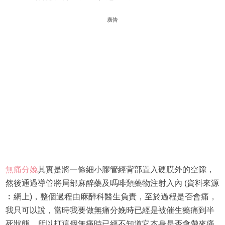
廣告
無痛分娩
其實是將一條細小膠管經背部置入硬膜外的空隙，
然後通過導管將局部麻醉藥及嗎啡類藥物注射入內 (資料來源
︰網上)，整個過程由麻醉科醫生負責，至於過程是否會痛，
我只可以說，當時我要做無痛分娩時已經是被催生藥痛到半
死狀態，所以打這個無痛時已經不知道它本身是否會帶來痛