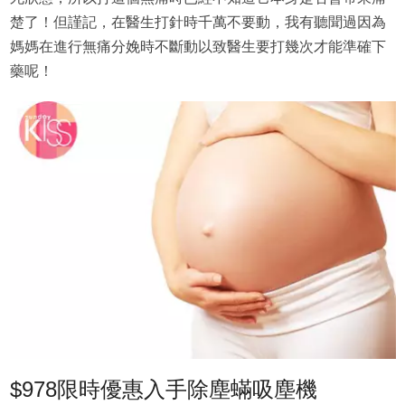
楚了！但謹記，在醫生打針時千萬不要動，我有聽聞過因為
媽媽在進行無痛分娩時不斷動以致醫生要打幾次才能準確下
藥呢！
$978限時優惠入手除塵蟎吸塵機