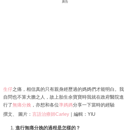
廣告
生仔
之痛，相信真的只有親身經歷過的媽媽們才能明白。我
自問也不算大膽之人，故上胎生余寶寶時我就在政府醫院進
行了
無痛分娩
，亦想和各位
準媽媽
分享一下當時的經驗
撰文、 圖片：
言語治療師Carley
｜編輯：YIU
進行無痛分娩的過程是怎樣的？