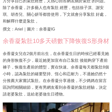
方分享自己的紮肚經歷，又熱心回答網友關於紮肚 的問題。
除了余香凝，許多藝人也有紮肚 經歷，包括徐子淇、謝安
琪、胡杏兒、關心妍等都曾使用，下文就會分享紮肚 好處，
和解釋什麼是紮肚 。
撰文：Ariel｜圖片：余香凝IG
余香凝紮肚10多天磅數下降恢復S形身材
余香凝女兒在2個月前出生，在余香凝生日的時候已經看見她
的身形恢復不少，最近她更加宣布自己紮肚 後能夠穿下產前
褲子，恢復生產前的體型，實在快速。余香凝每天都紮肚8個
小時，認為紮肚的確要堅持、恆心和忍耐力，不過她仍然十
分推薦大家嘗試紮肚。在余香凝分享過後，不少媽媽在留言
區詢問相關細節，更有男網友看到余香凝的紮肚經驗，決定
請老婆紮肚，送給老婆做生日禮物。