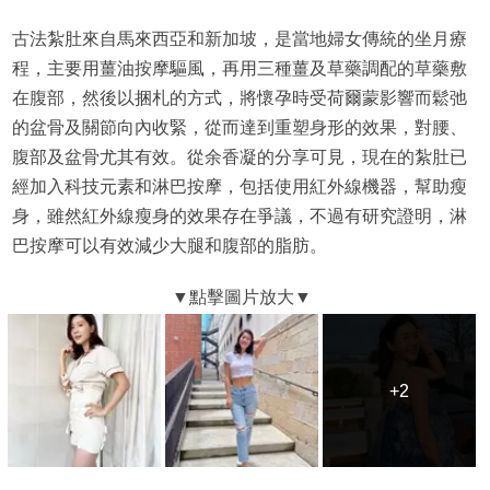
古法紮肚來自馬來西亞和新加坡，是當地婦女傳統的坐月療
程，主要用薑油按摩驅風，再用三種薑及草藥調配的草藥敷
在腹部，然後以捆札的方式，將懷孕時受荷爾蒙影響而鬆弛
的盆骨及關節向內收緊，從而達到重塑身形的效果，對腰、
腹部及盆骨尤其有效。從余香凝的分享可見，現在的紮肚已
經加入科技元素和淋巴按摩，包括使用紅外線機器，幫助瘦
身，雖然紅外線瘦身的效果存在爭議，不過有研究證明，淋
巴按摩可以有效減少大腿和腹部的脂肪。
+2
+2