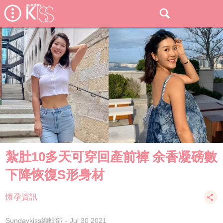
紮肚10多天可穿回產前褲 余香凝磅數
下降恢復S形身材
懷孕資訊
Sundaykiss編輯部
Jul 30 2021