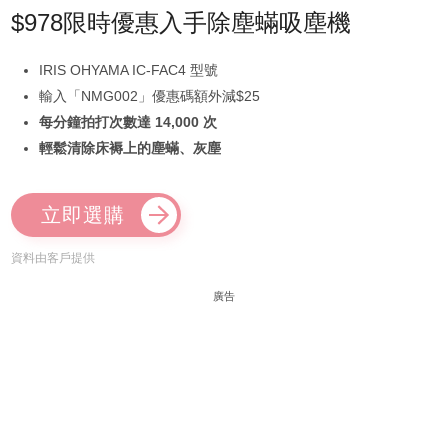
$978限時優惠入手除塵蟎吸塵機
IRIS OHYAMA IC-FAC4 型號
輸入「NMG002」優惠碼額外減$25
每分鐘拍打次數達 14,000 次
輕鬆清除床褥上的塵蟎、灰塵
立即選購
資料由客戶提供
廣告