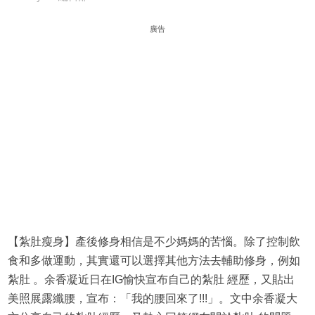
廣告
【紮肚瘦身】產後修身相信是不少媽媽的苦惱。除了控制飲
食和多做運動，其實還可以選擇其他方法去輔助修身，例如
紮肚 。余香凝近日在IG愉快宣布自己的紮肚 經歷，又貼出
美照展露纖腰，宣布：「我的腰回來了!!!」。文中余香凝大