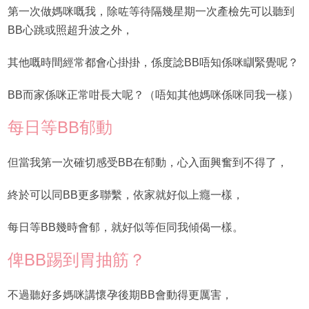
第一次做媽咪嘅我，除咗等待隔幾星期一次產檢先可以聽到
BB心跳或照超升波之外，
其他嘅時間經常都會心掛掛，係度諗BB唔知係咪瞓緊覺呢？
BB而家係咪正常咁長大呢？（唔知其他媽咪係咪同我一樣）
每日等BB郁動
但當我第一次確切感受BB在郁動，心入面興奮到不得了，
終於可以同BB更多聯繫，依家就好似上癮一樣，
每日等BB幾時會郁，就好似等佢同我傾偈一樣。
俾BB踢到胃抽筋？
不過聽好多媽咪講懷孕後期BB會動得更厲害，