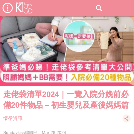
走佬袋清單2024｜一覽入院分娩前必
備20件物品 – 初生嬰兒及產後媽媽篇
懷孕資訊
Sundaykiss編輯部
Mar 28 2024