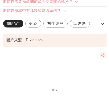
走佬袋需要預產期前多久便要開始執拾？
走佬袋清單中有那幾項是必須的？
關鍵詞
分娩
初生嬰兒
準媽媽
產後媽媽
圖片來源：Pixtastock
廣告