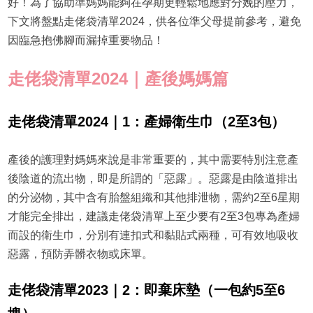
好！為了協助準媽媽能夠在孕期更輕鬆地應對分娩的壓力，
下文將盤點走佬袋清單2024，供各位準父母提前參考，避免
因臨急抱佛腳而漏掉重要物品！
走佬袋清單2024｜產後媽媽篇
走佬袋清單2024｜1：產婦衛生巾（2至3包）
產後的護理對媽媽來說是非常重要的，其中需要特別注意產
後陰道的流出物，即是所謂的「惡露」。惡露是由陰道排出
的分泌物，其中含有胎盤組織和其他排泄物，需約2至6星期
才能完全排出，建議走佬袋清單上至少要有2至3包專為產婦
而設的衛生巾，分別有連扣式和黏貼式兩種，可有效地吸收
惡露，預防弄髒衣物或床單。
走佬袋清單2023｜2：即棄床墊（一包約5至6