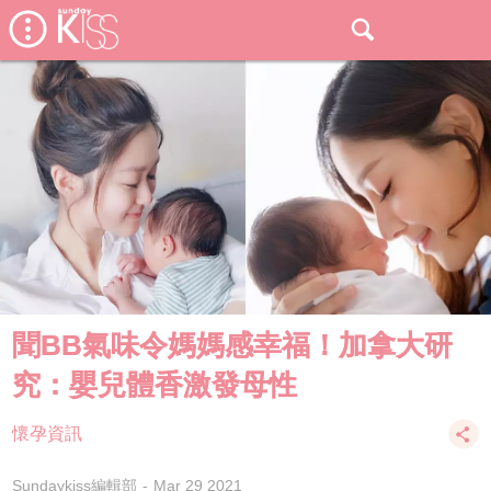
聞BB氣味令媽媽感幸福！加拿大研
究：嬰兒體香激發母性
懷孕資訊
Sundaykiss編輯部
Mar 29 2021