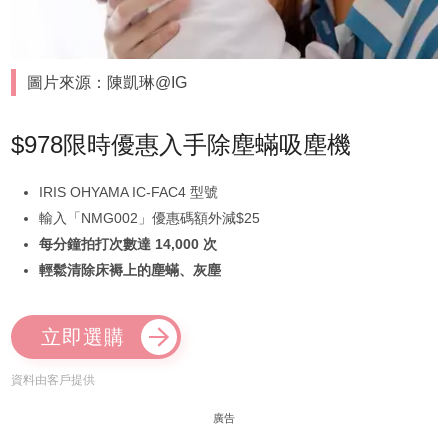
圖片來源：陳凱琳@IG
$978限時優惠入手除塵蟎吸塵機
IRIS OHYAMA IC-FAC4 型號
輸入「NMG002」優惠碼額外減$25
每分鐘拍打次數達 14,000 次
輕鬆清除床褥上的塵蟎、灰塵
立即選購
資料由客戶提供
廣告