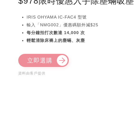
$978限時優惠入手除塵蟎吸
IRIS OHYAMA IC-FAC4 型號
輸入「NMG002」優惠碼額外減$25
每分鐘拍打次數達 14,000 次
輕鬆清除床褥上的塵蟎、灰塵
立即選購
資料由客戶提供