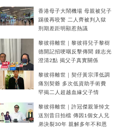
香港母子大鬧機場 母親被兒子
踢後再咬警 二人齊被判入獄
刑期差距明顯惹熱議
黎彼得離世｜黎彼得兒子黎樹
德開記招哽咽反擊傳聞 鍾志光
澄清2點 揭父子真實關係
黎彼得離世｜契仔黃宗澤低調
痛別契爺 多次低資助手術費
罕揭二人超越血緣父子情
黎彼得離世｜許冠傑親筆悼文
送別昔日拍檔 傳因1個女人兄
弟決裂30年 親解多年不和恩