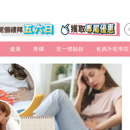
健康
專欄
世一體驗館
爸媽升呢學院