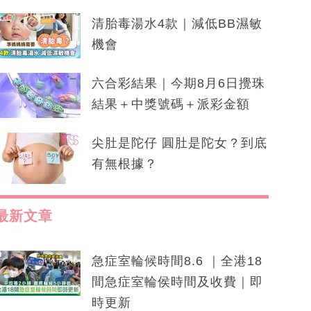
清胎毒湯水4款｜減低BB濕敏
機會
六合彩結果｜今期8月6日攪珠
結果＋中獎號碼＋派彩金額
尖肚是陀仔 圓肚是陀女？到底
有無根據？
最新文章
急症室輪候時間8.6 ｜全港18
間急症室輪侯時間及收費｜即
時更新