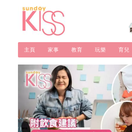
主頁
家事
教育
玩樂
育兒