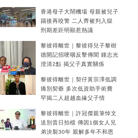
香港母子大鬧機場 母親被兒子
踢後再咬警 二人齊被判入獄
刑期差距明顯惹熱議
黎彼得離世｜黎彼得兒子黎樹
德開記招哽咽反擊傳聞 鍾志光
澄清2點 揭父子真實關係
黎彼得離世｜契仔黃宗澤低調
痛別契爺 多次低資助手術費
罕揭二人超越血緣父子情
黎彼得離世｜許冠傑親筆悼文
送別昔日拍檔 傳因1個女人兄
弟決裂30年 親解多年不和恩