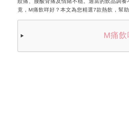
絞痛、腰酸背痛及情緒不穩。適當的飲品調養
竟，M痛飲咩好？本文為您精選7款熱飲，幫
M痛飲