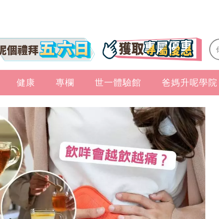
健康
專欄
世一體驗館
爸媽升呢學院