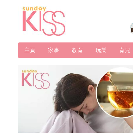
主頁
家事
教育
玩樂
育兒