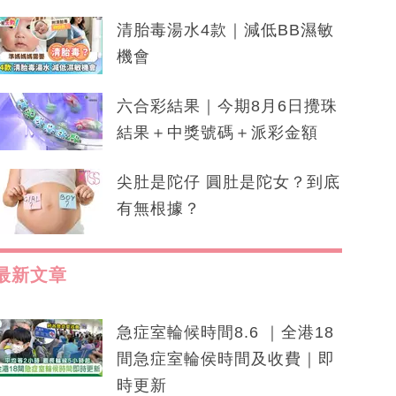
清胎毒湯水4款｜減低BB濕敏
機會
六合彩結果｜今期8月6日攪珠
結果＋中獎號碼＋派彩金額
尖肚是陀仔 圓肚是陀女？到底
有無根據？
最新文章
急症室輪候時間8.6 ｜全港18
間急症室輪侯時間及收費｜即
時更新