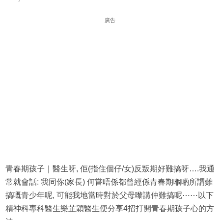
廣告
青春期孩子｜醫生呀, 佢(指住個仔/女)反叛期好難搞呀….我通
常就會話: 我同你(家長) 何嘗唔係都曾經係青春期嗰啲所謂難
搞嘅青少年呢, 可能我地當時對於父母嚟講仲難搞呢⋯⋯以下
精神科專科醫生樂芷穎醫生便分享4招打開青春期孩子心的方