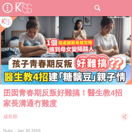
囝囡青春期反叛好難搞！醫生教4招
家長溝通冇難度
成長期
Ruby
Jan 30 2026