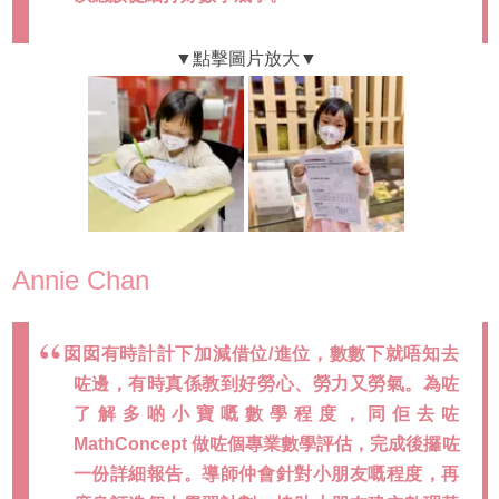
Annie Chan
囡囡有時計計下加減借位/進位，數數下就唔知去
咗邊，有時真係教到好勞心、勞力又勞氣。為咗
了解多啲小寶嘅數學程度，同佢去咗
MathConcept 做咗個專業數學評估，完成後攞咗
一份詳細報告。導師仲會針對小朋友嘅程度，再