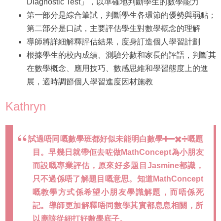
Diagnostic Test」，以準確地判斷學生的數學能力
第一部分是綜合筆試，判斷學生各環節的優勢與弱點；
第二部分是口試，主要評估學生對數學概念的理解
導師將詳細解釋評估結果，度身訂造個人學習計劃
根據學生的校內成績、測驗分數和家長的評語，判斷其
在數學概念、應用技巧、數感思維和學習態度上的進
展，適時調節個人學習進度因材施教
Kathryn
試過唔同嘅數學班都好似未能明白數學➕➖✖️➗嘅題
目。早幾日就帶佢去咗做MathConcept為小朋友
而設嘅專業評估，原來好多題目Jasmine都識，
只不過係唔了解題目嘅意思。知道MathConcept
嘅教學方式係希望小朋友學識解題，而唔係死
記。導師更加解釋唔同數學其實都息息相關，所
以應該從細打好數學底子。