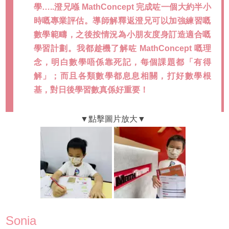
學…..澄兄喺 MathConcept 完成咗一個大約半小
時嘅專業評估。導師解釋返澄兄可以加強練習嘅
數學範疇，之後按情況為小朋友度身訂造適合嘅
學習計劃。我都趁機了解咗 MathConcept 嘅理
念，明白數學唔係靠死記，每個課題都「有得
解」；而且各類數學都息息相關，打好數學根
基，對日後學習數真係好重要！
Sonia