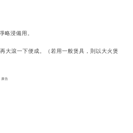
淨略浸備用。
前再大滾一下便成。（若用一般煲具，則以大火煲
廣告