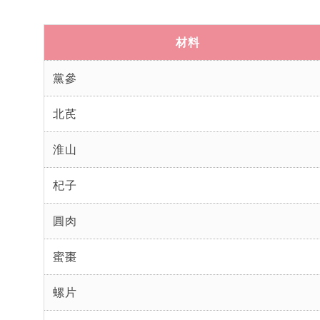
材料
黨參
北芪
淮山
杞子
圓肉
蜜棗
螺片