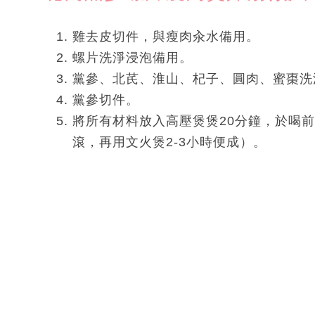
雞去皮切件，與瘦肉汆水備用。
螺片洗淨浸泡備用。
黨參、北芪、淮山、杞子、圓肉、蜜棗洗
黨參切件。
將所有材料放入高壓煲煲20分鐘，於喝
滾，再用文火煲2-3小時便成）。