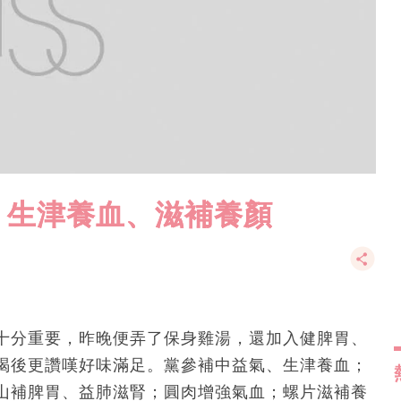
｜生津養血、滋補養顏
十分重要，昨晚便弄了保身雞湯，還加入健脾胃、
喝後更讚嘆好味滿足。黨參補中益氣、生津養血；
山補脾胃、益肺滋腎；圓肉增強氣血；螺片滋補養