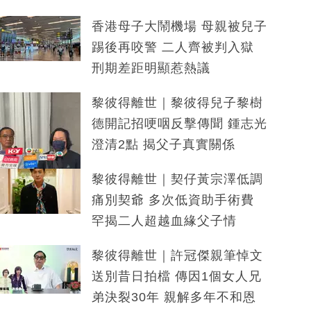
香港母子大鬧機場 母親被兒子
踢後再咬警 二人齊被判入獄
刑期差距明顯惹熱議
黎彼得離世｜黎彼得兒子黎樹
德開記招哽咽反擊傳聞 鍾志光
澄清2點 揭父子真實關係
黎彼得離世｜契仔黃宗澤低調
痛別契爺 多次低資助手術費
罕揭二人超越血緣父子情
黎彼得離世｜許冠傑親筆悼文
送別昔日拍檔 傳因1個女人兄
弟決裂30年 親解多年不和恩