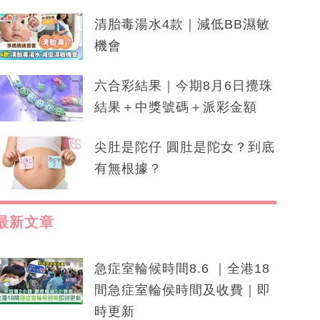
清胎毒湯水4款｜減低BB濕敏
機會
六合彩結果｜今期8月6日攪珠
結果＋中獎號碼＋派彩金額
尖肚是陀仔 圓肚是陀女？到底
有無根據？
最新文章
急症室輪候時間8.6 ｜全港18
間急症室輪侯時間及收費｜即
時更新