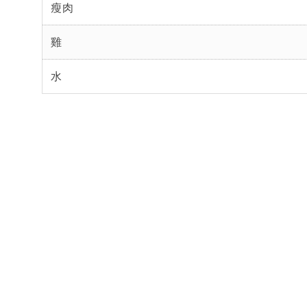
瘦肉
雞
水