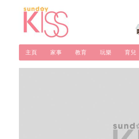
主頁
家事
教育
玩樂
育兒