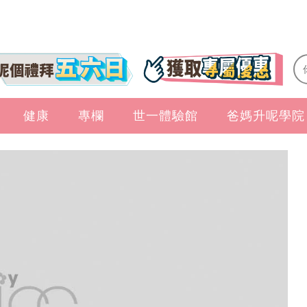
健康
專欄
世一體驗館
爸媽升呢學院