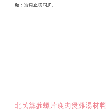
顏；蜜棗止咳潤肺。
北芪黨參螺片瘦肉煲雞湯
材料