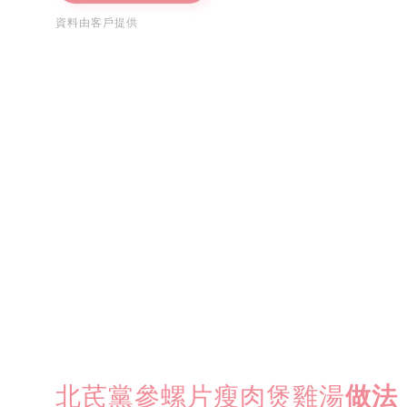
資料由客戶提供
北芪黨參螺片瘦肉煲雞湯
做法