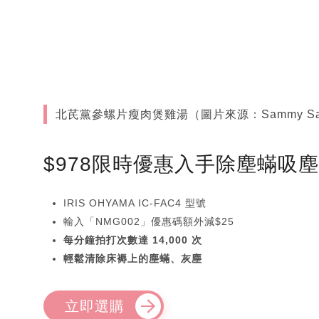
北芪黨參螺片瘦肉煲雞湯（圖片來源：Sammy Sa
$978限時優惠入手除塵蟎吸
IRIS OHYAMA IC-FAC4 型號
輸入「NMG002」優惠碼額外減$25
每分鐘拍打次數達 14,000 次
輕鬆清除床褥上的塵蟎、灰塵
立即選購