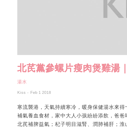
北芪黨參螺片瘦肉煲雞湯
湯水
Kiss
Feb 1 2018
寒流襲港，天氣持續寒冷，暖身保健湯水來得
補氣養血食材，家中大人小孩紛紛添飲，爸爸
北芪補脾益氣；杞子明目滋腎、潤肺補肝；淮