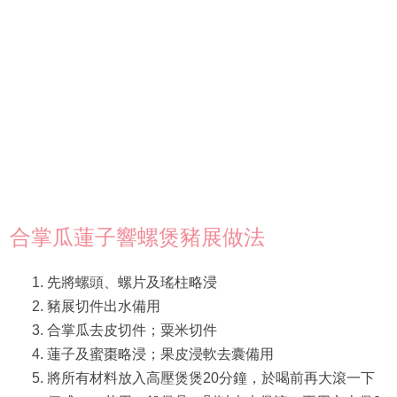
合掌瓜蓮子響螺煲豬展做法
先將螺頭、螺片及瑤柱略浸
豬展切件出水備用
合掌瓜去皮切件；粟米切件
蓮子及蜜棗略浸；果皮浸軟去囊備用
將所有材料放入高壓煲煲20分鐘，於喝前再大滾一下