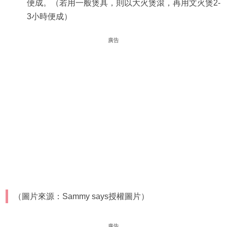
便成。（若用一般煲具，則以大火煲滾，再用文火煲2-
3小時便成）
廣告
（圖片來源：Sammy says授權圖片）
廣告