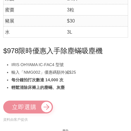
蜜棗
3粒
豬展
$30
水
3L
$978限時優惠入手除塵蟎吸塵機
IRIS OHYAMA IC-FAC4 型號
輸入「NMG002」優惠碼額外減$25
每分鐘拍打次數達 14,000 次
輕鬆清除床褥上的塵蟎、灰塵
立即選購
資料由客戶提供
廣告