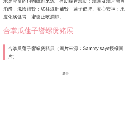
米是豐富的植物纖維來源，有助腸胃蠕動；螺頭及螺片開胃
消滯，滋陰補腎；瑤柱滋肝補腎；蓮子健脾、養心安神；果
皮化痰健胃；蜜棗止咳潤肺。
合掌瓜蓮子響螺煲豬展
合掌瓜蓮子響螺煲豬展（圖片來源：Sammy says授權圖
片）
廣告