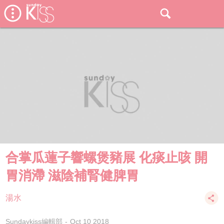
合掌瓜蓮子響螺煲豬展 化痰止咳 開
胃消滯 滋陰補腎健脾胃
湯水
Sundaykiss編輯部
Oct 10 2018