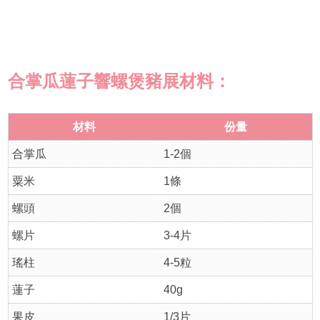
合掌瓜蓮子響螺煲豬展材料：
材料
份量
合掌瓜
1-2個
粟米
1條
螺頭
2個
螺片
3-4片
瑤柱
4-5粒
蓮子
40g
果皮
1/3片