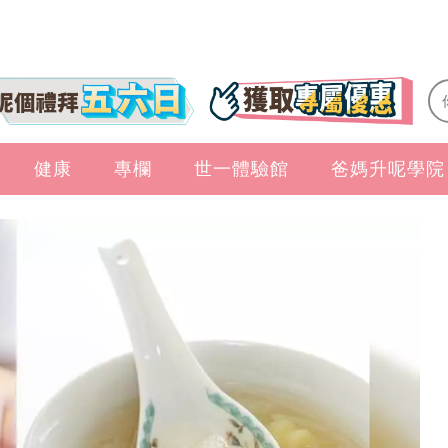
健康
專欄
世一體驗館
爸媽升呢學院