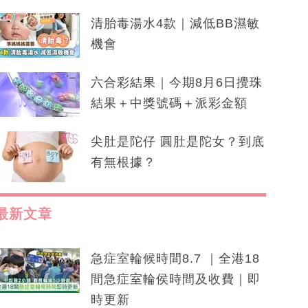
清胎毒湯水4款｜減低BB濕敏
機會
六合彩結果｜今期8月6日攪珠
結果＋中獎號碼＋派彩金額
尖肚是陀仔 圓肚是陀女？到底
有無根據？
最新文章
急症室輪候時間8.7 ｜全港18
間急症室輪侯時間及收費｜即
時更新