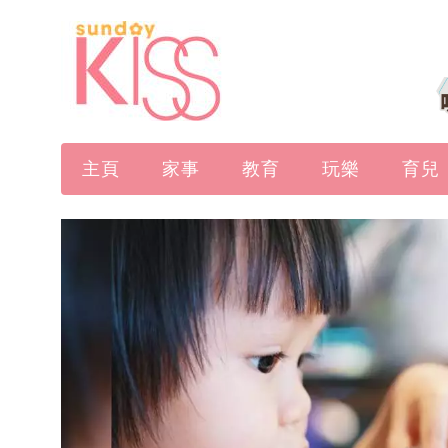
主頁
家事
教育
玩樂
育兒