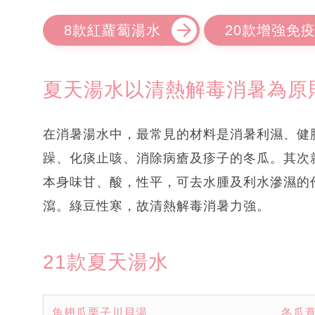
8款紅蘿蔔湯水
20款增強免
夏天湯水以清熱解毒消暑為原
在消暑湯水中，最常見的材料是消暑利濕、健
躁、化痰止咳、消除病瘡及疹子的冬瓜。其次
本身味甘、酸，性平，可去水腫及利水滲濕的
瀉。綠豆性寒，故清熱解毒消暑力強。
21款夏天湯水
魚翅瓜栗子川貝湯
冬瓜