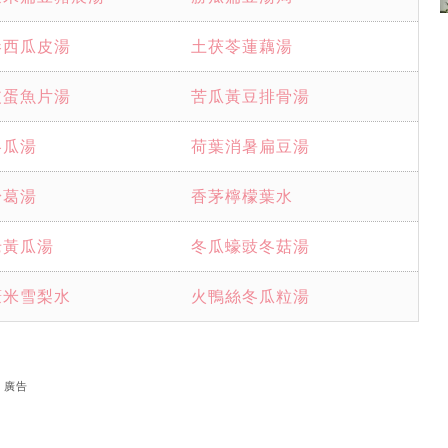
參西瓜皮湯
土茯苓蓮藕湯
皮蛋魚片湯
苦瓜黃豆排骨湯
冬瓜湯
荷葉消暑扁豆湯
粉葛湯
香茅檸檬葉水
老黃瓜湯
冬瓜蠔豉冬菇湯
薏米雪梨水
火鴨絲冬瓜粒湯
廣告