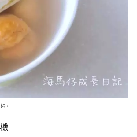
媽媽）
塵機