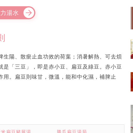
疫力湯水
則
脾生陽、散瘀止血功效的荷葉；消暑解熱、可去煩
就是「三豆」，即是赤小豆、扁豆及綠豆。赤小豆
作用。扁豆則味甘，微溫，能和中化濕，補脾止
薏米扁豆豬展湯
勝瓜扁豆湯局