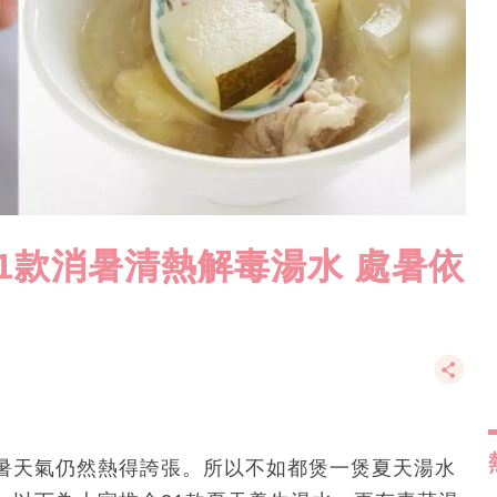
1款消暑清熱解毒湯水 處暑依
暑天氣仍然熱得誇張。所以不如都煲一煲夏天湯水