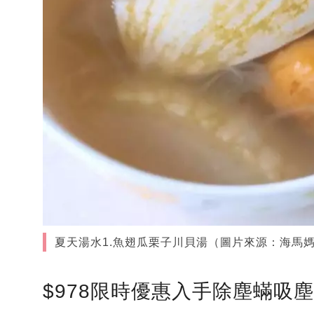
夏天湯水1.魚翅瓜栗子川貝湯（圖片來源：海馬
$978限時優惠入手除塵蟎吸