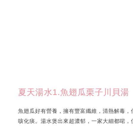
夏天湯水1.魚翅瓜栗子川貝湯
魚翅瓜好有營養，擁有豐富纖維，清熱解毒，
咳化痰。湯水煲出來超濃郁，一家大細都啱，