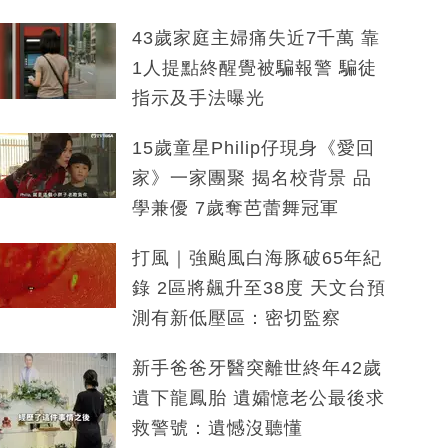
43歲家庭主婦痛失近7千萬 靠
1人提點終醒覺被騙報警 騙徒
指示及手法曝光
15歲童星Philip仔現身《愛回
家》一家團聚 揭名校背景 品
學兼優 7歲奪芭蕾舞冠軍
打風｜強颱風白海豚破65年紀
錄 2區將飆升至38度 天文台預
測有新低壓區：密切監察
新手爸爸牙醫突離世終年42歲
遺下龍鳳胎 遺孀憶老公最後求
救警號：遺憾沒聽懂