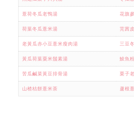
薏荷冬瓜老鴨湯
花旗
荷葉冬瓜薏米湯
芫茜
老黃瓜赤小豆薏米瘦肉湯
三豆
黃瓜荷葉粟米鬚素湯
鯪魚
苦瓜鹹菜黃豆排骨湯
栗子
山楂桔餅薏米茶
蘆根