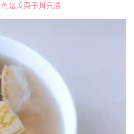
 魚翅瓜栗子川貝湯