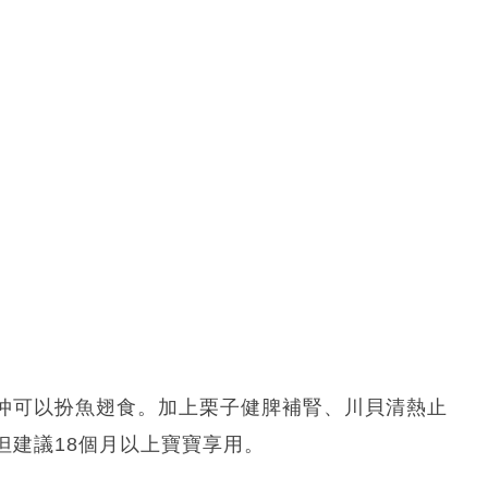
仲可以扮魚翅食。加上栗子健脾補腎、川貝清熱止
但建議18個月以上寶寶享用。