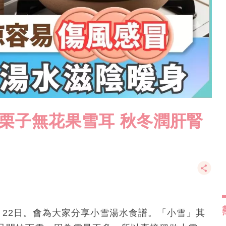
-栗子無花果雪耳 秋冬潤肝腎
月22日。會為大家分享小雪湯水食譜。「小雪」其