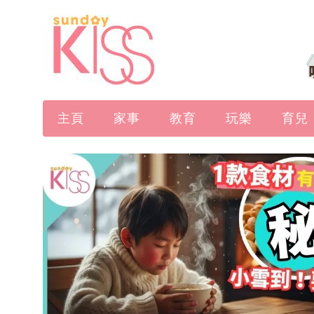
主頁
家事
教育
玩樂
育兒