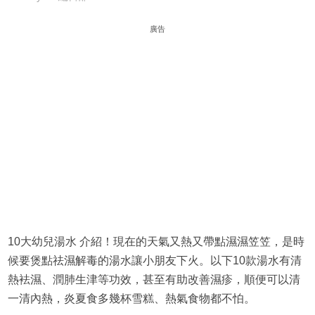
廣告
10大幼兒湯水 介紹！現在的天氣又熱又帶點濕濕笠笠，是時
候要煲點祛濕解毒的湯水讓小朋友下火。以下10款湯水有清
熱袪濕、潤肺生津等功效，甚至有助改善濕疹，順便可以清
一清內熱，炎夏食多幾杯雪糕、熱氣食物都不怕。