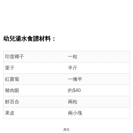
幼兒湯水食譜
材料：
印度椰子
一粒
栗子
半斤
紅蘿蔔
一絛半
豬肉眼
約$40
鮮百合
兩粒
果皮
兩小塊
廣告