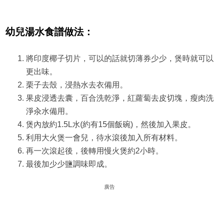
幼兒湯水食譜做法
：
將印度椰子切片，可以的話就切薄券少少，煲時就可以
更出味。
栗子去殼，浸熱水去衣備用。
果皮浸透去囊，百合洗乾淨，紅蘿蔔去皮切塊，瘦肉洗
淨汆水備用。
煲內放約1.5L水(約有15個飯碗)，然後加入果皮。
利用大火煲一會兒，待水滾後加入所有材料。
再一次滾起後，後轉用慢火煲約2小時。
最後加少少鹽調味即成。
廣告