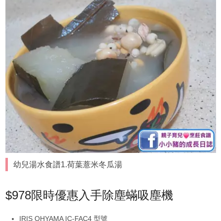
幼兒湯水食譜1.荷葉薏米冬瓜湯
$978限時優惠入手除塵蟎吸塵機
IRIS OHYAMA IC-FAC4 型號