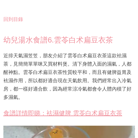
回到目錄
幼兒湯水食譜6.雲苓白术扁豆衣茶
近排天氣濕笠笠，朋友介紹了雲苓白术扁豆衣茶這款袪濕
茶，見簡簡單單咪又買材料煲。清下身體入面的濕氣，人都
醒神點。雲苓白术扁豆衣茶性質較平和，而且有健脾益胃及
袪濕作用，所以都好適合現在天氣飲用。我們經常出入冷氣
房，都一樣好適合飲，因為經常涼冷氣都會令人體內積了好
多濕氣。
食譜詳情即睇：袪濕健脾 雲苓白术扁豆衣茶