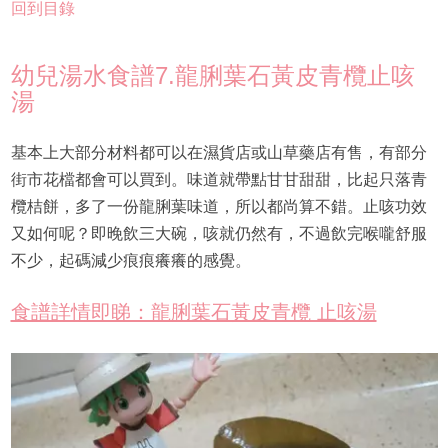
回到目錄
幼兒湯水食譜7.龍脷葉石黃皮青欖止咳
湯
基本上大部分材料都可以在濕貨店或山草藥店有售，有部分
街市花檔都會可以買到。味道就帶點甘甘甜甜，比起只落青
欖桔餅，多了一份龍脷葉味道，所以都尚算不錯。止咳功效
又如何呢？即晚飲三大碗，咳就仍然有，不過飲完喉嚨舒服
不少，起碼減少痕痕癢癢的感覺。
食譜詳情即睇：龍脷葉石黃皮青欖 止咳湯