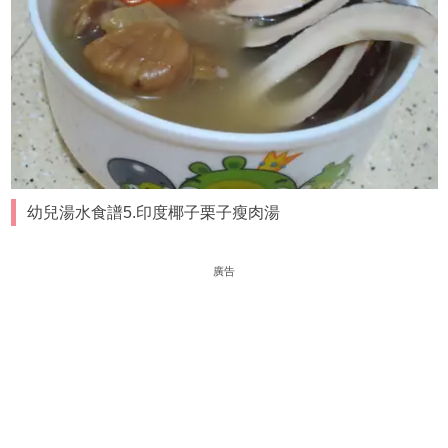
幼兒湯水食譜5.印度椰子栗子瘦肉湯
廣告