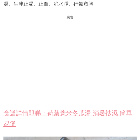
濕、生津止渴、止血、消水腫、行氣寬胸。
廣告
食譜詳情即睇：荷葉薏米冬瓜湯 消暑袪濕 簡單
易煲