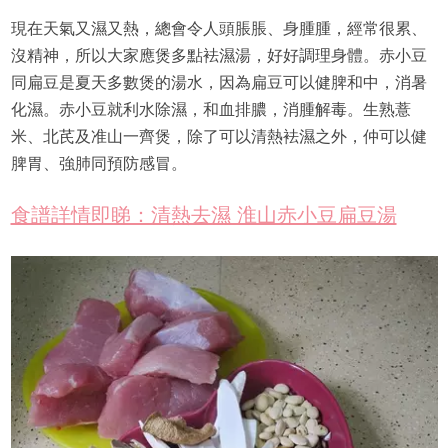
現在天氣又濕又熱，總會令人頭脹脹、身腫腫，經常很累、
沒精神，所以大家應煲多點袪濕湯，好好調理身體。赤小豆
同扁豆是夏天多數煲的湯水，因為扁豆可以健脾和中，消暑
化濕。赤小豆就利水除濕，和血排膿，消腫解毒。生熟薏
米、北芪及准山一齊煲，除了可以清熱袪濕之外，仲可以健
脾胃、強肺同預防感冒。
食譜詳情即睇：清熱去濕 淮山赤小豆扁豆湯