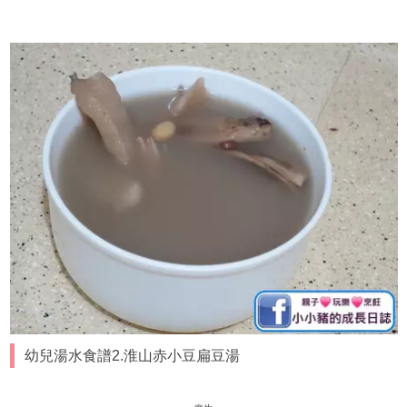
幼兒湯水食譜2.淮山赤小豆扁豆湯