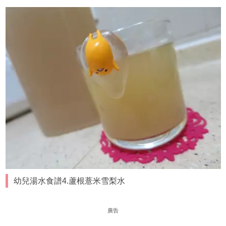
幼兒湯水食譜4.蘆根薏米雪梨水
廣告