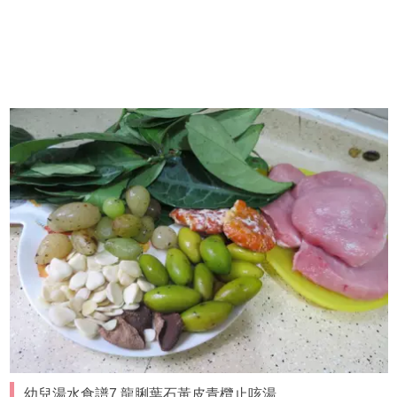
幼兒湯水食譜7.龍脷葉石黃皮青欖止咳湯