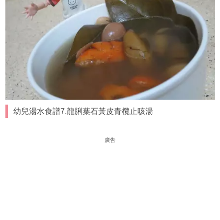
幼兒湯水食譜7.龍脷葉石黃皮青欖止咳湯
廣告