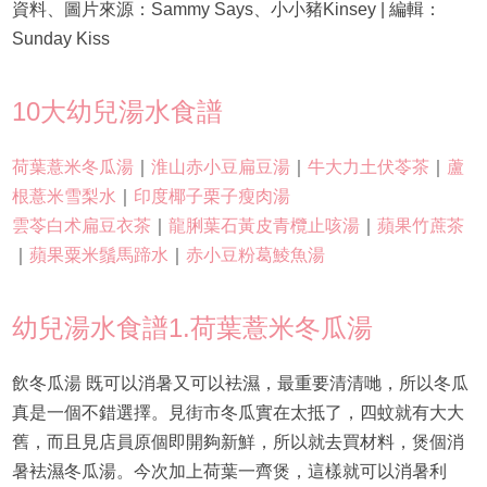
資料、圖片來源：Sammy Says、小小豬Kinsey | 編輯：
Sunday Kiss
10大幼兒湯水食譜
荷葉薏米冬瓜湯
｜
淮山赤小豆扁豆湯
｜
牛大力土伏苓茶
｜
蘆
根薏米雪梨水
｜
印度椰子栗子瘦肉湯
雲苓白术扁豆衣茶
｜
龍脷葉石黃皮青欖止咳湯
｜
蘋果竹蔗茶
｜
蘋果粟米鬚馬蹄水
｜
赤小豆粉葛鯪魚湯
幼兒湯水食譜1.荷葉薏米冬瓜湯
飲冬瓜湯 既可以消暑又可以袪濕，最重要清清哋，所以冬瓜
真是一個不錯選擇。見街市冬瓜實在太抵了，四蚊就有大大
舊，而且見店員原個即開夠新鮮，所以就去買材料，煲個消
暑袪濕冬瓜湯。今次加上荷葉一齊煲，這樣就可以消暑利