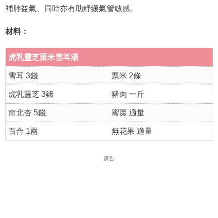
補肺益氣、同時亦有助紓緩氣管敏感。
材料：
虎乳靈芝粟米雪耳湯
雪耳 3錢
票米 2條
虎乳靈芝 3錢
豬肉 一斤
南北杏 5錢
蜜棗 適量
百合 1兩
無花果 適量
廣告