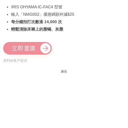
IRIS OHYAMA IC-FAC4 型號
輸入「NMG002」優惠碼額外減$25
每分鐘拍打次數達 14,000 次
輕鬆清除床褥上的塵蟎、灰塵
立即選購
資料由客戶提供
廣告