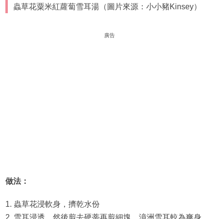
蟲草花粟米紅蘿蔔雪耳湯（圖片來源：小小豬Kinsey）
廣告
做法：
1. 蟲草花浸軟身，擠乾水份
2. 雪耳浸透，然後剪去硬蒂再剪細塊。漳洲雪耳較為爽身，