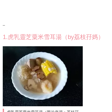
–
1.虎乳靈芝粟米雪耳湯（by荔枝孖媽）