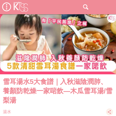
雪耳湯水5大食譜｜入秋滋陰潤肺、
養顏防乾燥一家啱飲—木瓜雪耳湯/雪
梨湯
湯水