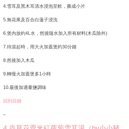
4.雪耳及黑木耳清水浸泡至軟，撕成小片
5.無花果及百合白蓮子浸洗
6.煲內放約4L水，然後隨水加入所有材料(木瓜除外)
7.待滾起時，用大火加蓋煲約30分鐘
8.然後加入木瓜
9.轉慢火加蓋煲多1小時
10.最後加適量鹽調味
回到目錄
–
4.蟲草花粟米紅蘿蔔雪耳湯（by小小豬