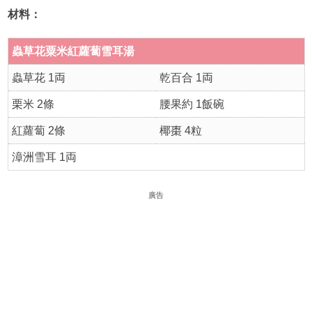
材料：
蟲草花粟米紅蘿蔔雪耳湯
蟲草花 1両
乾百合 1両
栗米 2條
腰果約 1飯碗
紅蘿蔔 2條
椰棗 4粒
漳洲雪耳 1両
廣告