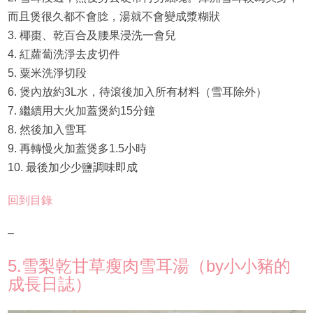
而且煲很久都不會腍，湯就不會變成漿糊狀
3. 椰棗、乾百合及腰果浸洗一會兒
4. 紅蘿蔔洗淨去皮切件
5. 粟米洗淨切段
6. 煲內放約3L水，待滾後加入所有材料（雪耳除外）
7. 繼續用大火加蓋煲約15分鐘
8. 然後加入雪耳
9. 再轉慢火加蓋煲多1.5小時
10. 最後加少少鹽調味即成
回到目錄
–
5.雪梨乾甘草瘦肉雪耳湯（by小小豬的
成長日誌）