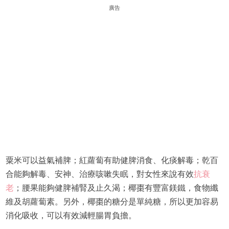
廣告
粟米可以益氣補脾；紅蘿蔔有助健脾消食、化痰解毒；乾百
合能夠解毒、安神、治療咳嗽失眠，對女性來說有效
抗衰
老
；腰果能夠健脾補腎及止久渴；椰棗有豐富鎂鐵，食物纖
維及胡蘿蔔素。另外，椰棗的糖分是單純糖，所以更加容易
消化吸收，可以有效減輕腸胃負擔。