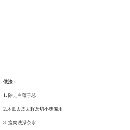
做法：
1. 除走白蓮子芯
2.木瓜去皮去籽及切小塊備用
3. 瘦肉洗淨汆水