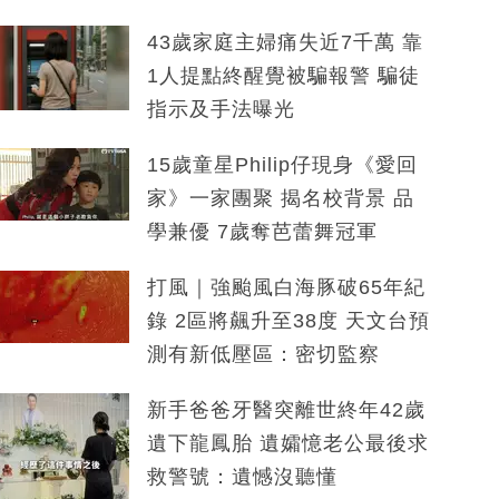
43歲家庭主婦痛失近7千萬 靠
1人提點終醒覺被騙報警 騙徒
指示及手法曝光
15歲童星Philip仔現身《愛回
家》一家團聚 揭名校背景 品
學兼優 7歲奪芭蕾舞冠軍
打風｜強颱風白海豚破65年紀
錄 2區將飆升至38度 天文台預
測有新低壓區：密切監察
新手爸爸牙醫突離世終年42歲
遺下龍鳳胎 遺孀憶老公最後求
救警號：遺憾沒聽懂