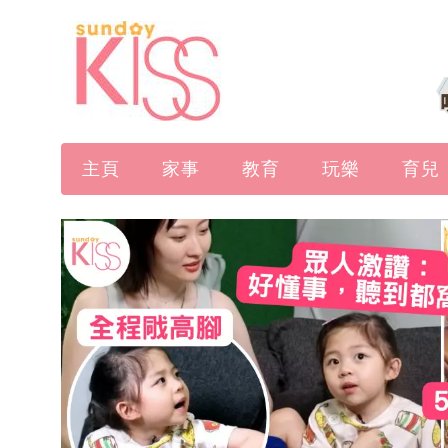
主頁
家事
教育
玩樂
育兒