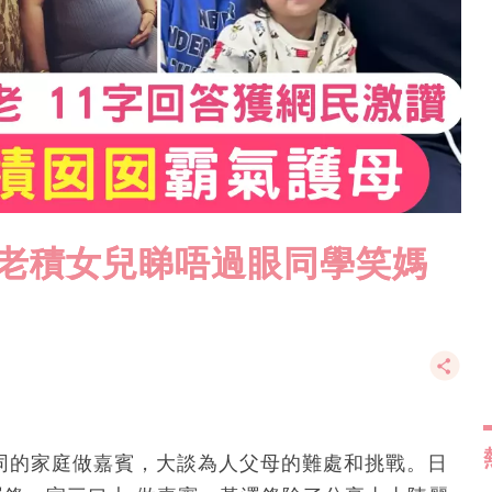
歲老積女兒睇唔過眼同學笑媽
不同的家庭做嘉賓，大談為人父母的難處和挑戰。日