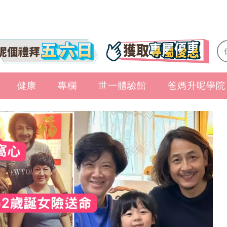
健康
專欄
世一體驗館
爸媽升呢學院