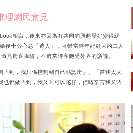
懶理網民意見
book相識，後來亦因為有共同的興趣愛好變得親
麗婚後十分心急「造人」，可惜當時年紀頗大的二人
生命竟驚喜降臨，不過當時亦飽受外界的議論。
制唔到，我只係控制到自己點諗嘢」、「當我太太
我乜都做唔到，我又唔可以陀仔，佢嘅辛苦我又唔