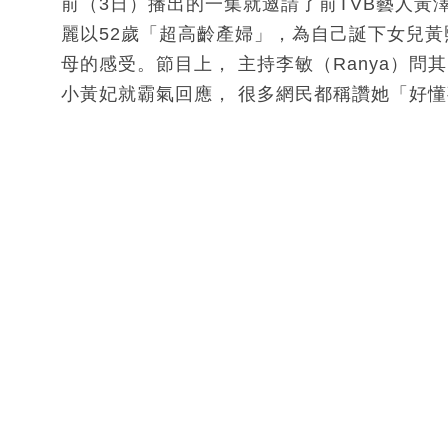
前（3日）播出的一集就邀請了前TVB藝人黃
麗以52歲「超高齡產婦」，為自己誕下女兒
母的感受。節目上， 主持李敏（Ranya）
小黃妃就霸氣回應， 很多網民都稱讚她「好