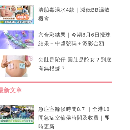
清胎毒湯水4款｜減低BB濕敏
機會
六合彩結果｜今期8月6日攪珠
結果＋中獎號碼＋派彩金額
尖肚是陀仔 圓肚是陀女？到底
有無根據？
最新文章
急症室輪候時間8.7 ｜全港18
間急症室輪侯時間及收費｜即
時更新