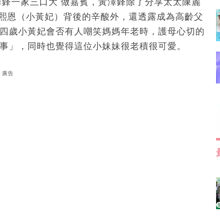
澤鋒一家三口大 做嘉賓，黃澤鋒除了分享太太陳麗
黃熙恩（小黃妃）背後的辛酸外，還透露成為高齡父
問其四歲小黃妃會否有人嘲笑媽媽年老時，護母心切的
懂事」，同時也覺得這位小妹妹很老積很可愛。
廣告