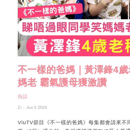
不一樣的爸媽｜黃澤鋒4
媽老 霸氣護母獲激讚
熱話
Zi
Jun 5 2024
ViuTV節目《不一樣的爸媽》每集都會請來