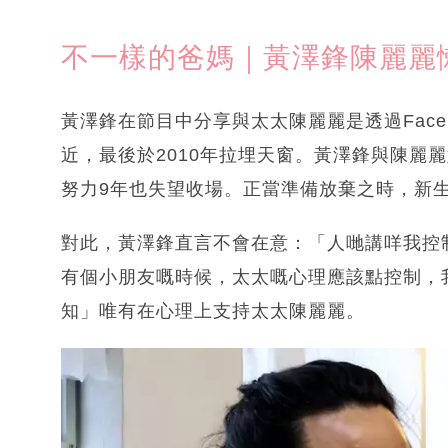
不一樣的爸媽｜黃澤鋒陳麗麗
黃澤鋒在節目中分享與太太陳麗麗是透過Face
近，最後於2010年拉埋天窗。黃澤鋒與陳麗
努力9年也失望收場。正當準備放棄之時，新
對此，黃澤鋒直言不會在意：「人哋講咩我控
有個小朋友嘅時候，太太嘅心理應該點控制，
知」唯有在心理上支持太太陳麗麗。