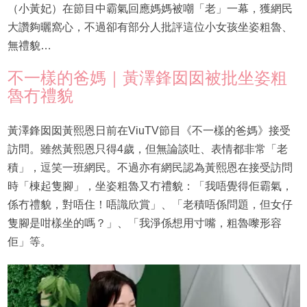
（小黃妃）在節目中霸氣回應媽媽被嘲「老」一幕，獲網民
大讚夠曬窩心，不過卻有部分人批評這位小女孩坐姿粗魯、
無禮貌…
不一樣的爸媽｜黃澤鋒囡囡被批坐姿粗
魯冇禮貌
黃澤鋒囡囡黃熙恩日前在ViuTV節目《不一樣的爸媽》接受
訪問。雖然黃熙恩只得4歲，但無論談吐、表情都非常「老
積」，逗笑一班網民。不過亦有網民認為黃熙恩在接受訪問
時「棟起隻腳」，坐姿粗魯又冇禮貌：「我唔覺得佢霸氣，
係冇禮貌，對唔住！唔識欣賞」、「老積唔係問題，但女仔
隻腳是咁樣坐的嗎？」、「我淨係想用寸嘴，粗魯嚟形容
佢」等。