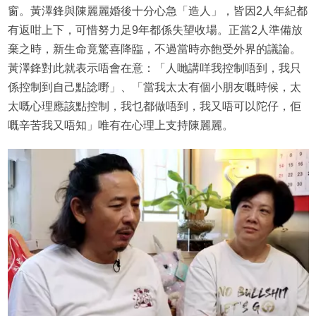
窗。黃澤鋒與陳麗麗婚後十分心急「造人」，皆因2人年紀都
有返咁上下，可惜努力足9年都係失望收場。正當2人準備放
棄之時，新生命竟驚喜降臨，不過當時亦飽受外界的議論。
黃澤鋒對此就表示唔會在意：「人哋講咩我控制唔到，我只
係控制到自己點諗嘢」、「當我太太有個小朋友嘅時候，太
太嘅心理應該點控制，我乜都做唔到，我又唔可以陀仔，佢
嘅辛苦我又唔知」唯有在心理上支持陳麗麗。