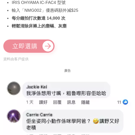
IRIS OHYAMA IC-FAC4 型號
輸入「NMG002」優惠碼額外減$25
每分鐘拍打次數達 14,000 次
輕鬆清除床褥上的塵蟎、灰塵
立即選購
資料由客戶提供
廣告