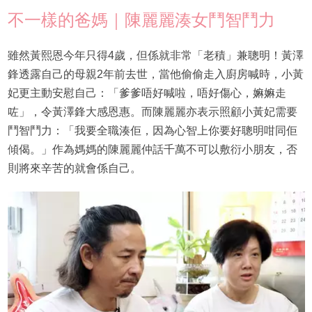
不一樣的爸媽｜陳麗麗湊女鬥智鬥力
雖然黃熙恩今年只得4歲，但係就非常「老積」兼聰明！黃澤
鋒透露自己的母親2年前去世，當他偷偷走入廚房喊時，小黃
妃更主動安慰自己：「爹爹唔好喊啦，唔好傷心，嫲嫲走
咗」，令黃澤鋒大感恩惠。而陳麗麗亦表示照顧小黃妃需要
鬥智鬥力：「我要全職湊佢，因為心智上你要好聰明咁同佢
傾偈。」作為媽媽的陳麗麗仲話千萬不可以敷衍小朋友，否
則將來辛苦的就會係自己。