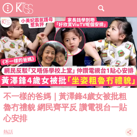
不一樣的爸媽｜黃澤鋒4歲女被批粗
魯冇禮貌 網民齊平反 讚電視台一貼
心安排
熱話