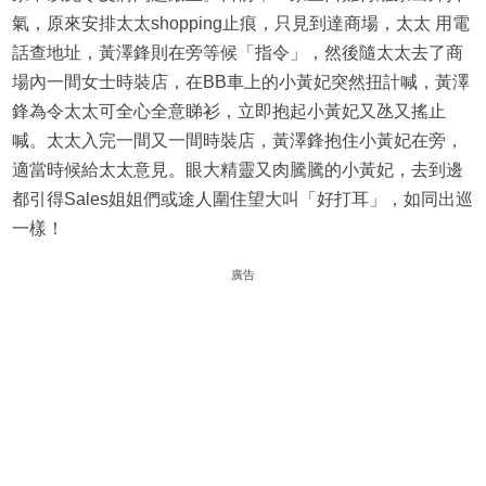
氣，原來安排太太shopping止痕，只見到達商場，太太 用電
話查地址，黃澤鋒則在旁等候「指令」，然後隨太太去了商
場內一間女士時裝店，在BB車上的小黃妃突然扭計喊，黃澤
鋒為令太太可全心全意睇衫，立即抱起小黃妃又氹又搖止
喊。太太入完一間又一間時裝店，黃澤鋒抱住小黃妃在旁，
適當時候給太太意見。眼大精靈又肉騰騰的小黃妃，去到邊
都引得Sales姐姐們或途人圍住望大叫「好打耳」，如同出巡
一樣！
廣告