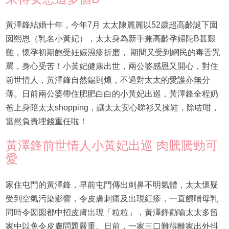
黃澤鋒結婚十年，今年7月 太太陳麗麗以52歲超高齡誕下囡
囡熙恩（乳名小黃妃），太太身為新手兼高齡孕婦陀B甚艱
難，懷孕初期飽受妊娠濕疹折磨， 期間又受到網民的毒舌咒
罵，身心受苦！小黃妃健康出世，兩公婆感恩又開心，對住
前世情人，黃澤鋒自然錫到燶，不過對太太的愛護亦無分
薄。日前兩公婆帶住肥肥白白的小黃妃出巡，黃澤鋒全程奶
爸上身陪太太shopping，讓太太安心睇衫又揀鞋，除咗咁，
當然負責埋錢重任啦！
黃澤鋒前世情人小黃妃出巡 肉騰騰勁可
愛
家住屯門的黃澤鋒，早前屯門傳出刺鼻不明氣體，太太懷疑
受到空氣污染影響，令皮膚刺痛及出現紅疹，一直餵哺母乳
同時令囡囡都中招皮膚出現「粒粒」，黃澤鋒勸喻太太多留
家中以免令皮膚問題嚴重。日前，一家三口難得離家出外抖