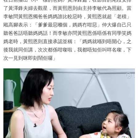
了黃澤鋒夫婦去觀星，而黃熙恩則由主持李敏代為照顧。當
李敏問黃熙恩獨爸爸媽媽誰比較惡時，黃熙恩就超「老積」
戙高腳表示：「爹爹最惡嗰個，媽媽冇咁惡」仲大爆自己只
聽爸爸話唔聽媽媽話！而李敏亦問黃熙恩係唔係有同學笑媽
媽老時，黃熙恩則直接承認並稱：「媽媽就喺到唔開心，之
後我就同佢講，次次都係咁㗎啦，我都唔知佢叫咩名㗎，下
次一見到咪即刻鬧佢囉」