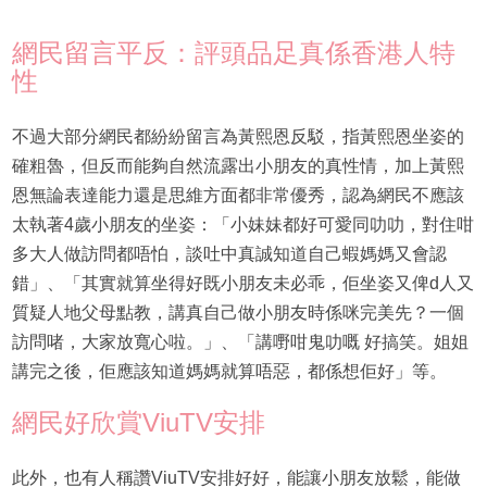
網民留言平反：評頭品足真係香港人特
性
不過大部分網民都紛紛留言為黃熙恩反駁，指黃熙恩坐姿的
確粗魯，但反而能夠自然流露出小朋友的真性情，加上黃熙
恩無論表達能力還是思維方面都非常優秀，認為網民不應該
太執著4歲小朋友的坐姿：「小妹妹都好可愛同叻叻，對住咁
多大人做訪問都唔怕，談吐中真誠知道自己蝦媽媽又會認
錯」、「其實就算坐得好既小朋友未必乖，佢坐姿又俾d人又
質疑人地父母點教，講真自己做小朋友時係咪完美先？一個
訪問啫，大家放寬心啦。」、「講嘢咁鬼叻嘅 好搞笑。姐姐
講完之後，佢應該知道媽媽就算唔惡，都係想佢好」等。
網民好欣賞ViuTV安排
此外，也有人稱讚ViuTV安排好好，能讓小朋友放鬆，能做