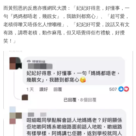
而黃熙恩的反應亦獲網民大讚：「妃妃好得意，好懂事，一
句『媽媽都唔老，幾靚女』，我聽到都窩心」、「超可愛，
老積得嚟又唔係乞人憎嗰種」、「妃妃好可愛，說話又有文
有路，講嘢老積，動作麻甩，但又唔覺得佢冇禮貌，好攪
笑！」