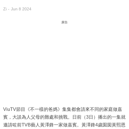
Zi
Jun 8 2024
廣告
ViuTV節目《不一樣的爸媽》集集都會請來不同的家庭做嘉
賓，大談為人父母的難處和挑戰。日前（3日）播出的一集就
邀請咗前TVB藝人黃澤鋒一家做嘉賓。黃澤鋒4歲囡囡黃熙恩