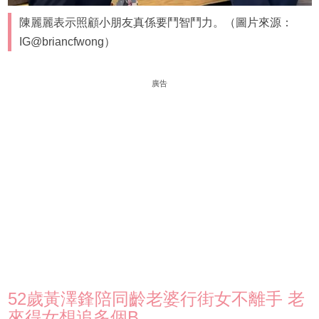
陳麗麗表示照顧小朋友真係要鬥智鬥力。（圖片來源：
IG@briancfwong）
廣告
52歲黃澤鋒陪同齡老婆行街女不離手 老
來得女想追多個B