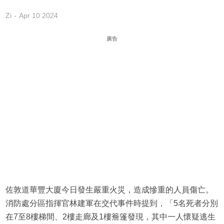
Zi
Apr 10 2024
廣告
佐敦道華豐大廈今日發生嚴重火災，造成慘重的人員傷亡。
消防處分區指揮官林建軍在交代事件時提到，「5名死者分別
在7至8樓梯間、2樓走廊及1樓簷篷發現，其中一人懷疑逃生