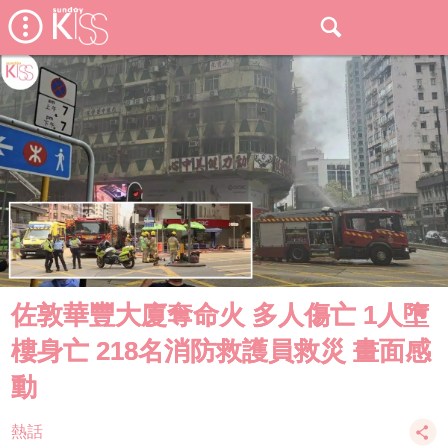
佐敦華豐大廈奪命火 多人傷亡 1人墮
樓身亡 218名消防救護員救災 畫面感
動
熱話