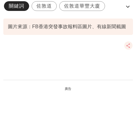
關鍵詞
佐敦道
佐敦道華豐大廈
即時跟進
消防員
圖片來源：FB香港突發事故報料區圖片、有線新聞截圖
廣告