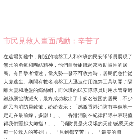
市民見救人畫面感動：辛苦了
在這場災難中，附近的地盤工人和休班的民安隊隊員展現了
無比的勇氣和團結精神，他們自發組織起來救助被困的居
民。有目擊者憶述，當火勢一發不可收拾時，居民們急忙從
大廈逃生。期間有數名地盤工人迅速使用燒銲工具切開了隔
離大廈和地盤的鐵絲網，而休班的民安隊隊員則用水管穿過
鐵絲網協助滅火，最終成功救出了十多名被困的居民，不少
網民向消防員致敬，紛紛表示：「感激香港消防有事佢地一
定走在最前線，多謝！」、「香港消防在紀律部隊中表現值
得我們竪起大姆指！」、「消防員是火災埸的天使!感恩天佑
每一位救人的英雄!」、「見到都辛苦 !」、「最美的圖