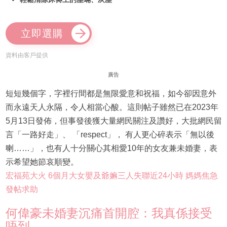
立即選購
資料由客戶提供
廣告
短短幾個字，字裡行間都是無限愛意和祝福，如今卻因意外
而永遠天人永隔，令人相當心酸。這則帖子雖然已在2023年
5月13日發佈，但事發後獲大量網民關注及讚好，大批網民留
言「一路好走」、 「respect」， 有人更心碎表示「無以後
喇……」，也有人十分關心其相愛10年的女友兼未婚妻，表
示希望她節哀順變。
宏福苑大火 6個月大女嬰及爺嫲三人失聯近24小時 媽媽焦急
發帖求助
何偉豪未婚妻沉痛首開腔：我真係接受
唔到