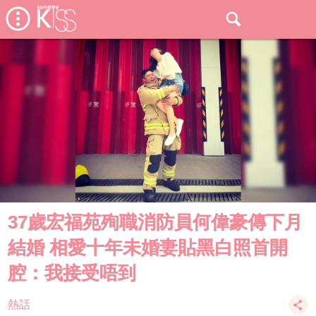
37歲宏福苑殉職消防員何偉豪傳下月
結婚 相愛十年未婚妻貼黑白照首開
腔：我接受唔到
熱話