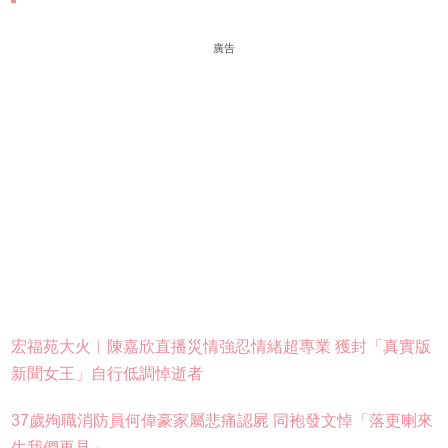
廣告
宏福苑大火︱陳嘉欣直播災情強忍情緒超專業 獲封「真實版
新聞女王」自行低調悼逝者
37歲殉職消防員何偉豪家屬悲痛認屍 同袍發文悼「落更喇來
生我們再見」