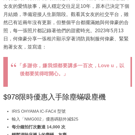
女友的愛情故事，兩人穩定交往足足10年，原本已決定下個
月結婚，準備迎接人生新階段。觀看其女友的社交平台，雖
然已有近兩年沒有更新，但整個平台都擺滿她與何偉豪的合
照，每一張照片都記錄著他們的甜蜜時光。2023年5月13
日，何偉豪分享一張相片顯示穿著消防員制服何偉豪、緊緊
抱著女友，並寫道：
「多謝你，嫌我煩都要講多一百次，Love u，以
後都要笑得咁開心。」
$978限時優惠入手除塵蟎吸塵機
IRIS OHYAMA IC-FAC4 型號
輸入「NMG002」優惠碼額外減$25
每分鐘拍打次數達 14,000 次
輕鬆清除床褥上的塵蟎、灰塵