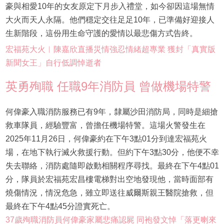
豪與相愛10年的女友原定下月步入禮堂，如今卻因這場無情
大火而天人永隔。他們穩定交往足足10年，已準備好迎接人
生新階段，這份用生命守護的愛情以最悲傷方式告終。
宏福苑大火︱陳嘉欣直播災情強忍情緒超專業 獲封「真實版
新聞女王」自行低調悼逝者
英勇殉職 任職9年消防員 曾做機場特警
何偉豪入職消防服務已有9年，隸屬沙田消防局，同時是細搶
救車隊員，經驗豐富，曾擔任機場特警。這場火警發生在
2025年11月26日，何偉豪約在下午3點01分到達宏福苑火
場，在地下執行滅火救援行動。但約下午3點30分，他便不幸
失去聯絡，消防處隨即啟動相關程序尋找。最終在下午4點01
分，隊員於宏福苑宏昌樓電梯對出空地發現他，當時面部有
燒傷情況，情況危急，雖立即送往威爾斯親王醫院搶救，但
最終在下午4點45分證實死亡。
37歲殉職消防員何偉豪家屬悲痛認屍 同袍發文悼「落更喇來