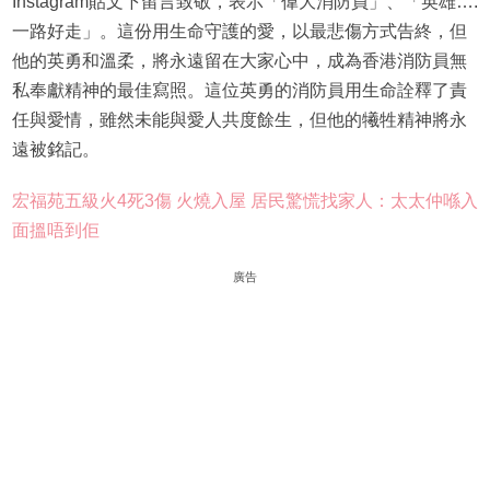
Instagram貼文下留言致敬，表示「偉大消防員」、「英雄….
一路好走」。這份用生命守護的愛，以最悲傷方式告終，但
他的英勇和溫柔，將永遠留在大家心中，成為香港消防員無
私奉獻精神的最佳寫照。這位英勇的消防員用生命詮釋了責
任與愛情，雖然未能與愛人共度餘生，但他的犧牲精神將永
遠被銘記。
宏福苑五級火4死3傷 火燒入屋 居民驚慌找家人：太太仲喺入
面搵唔到佢
廣告