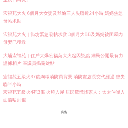
宏福苑大火 6個月大女嬰及爺嫲三人失聯近24小時 媽媽焦急
發帖求助
宏福苑大火｜街坊緊急發帖求救 3個月大BB及媽媽被困屋內
母嬰已獲救
大埔宏福苑｜住戶大爆宏福苑大火起因疑點 網民公開最有力
證據相片 區議員揭關鍵點
宏福苑五級火37歲殉職消防員背景 消防處處長交代經過 曾失
聯半小時
宏福苑五級火4死3傷 火燒入屋 居民驚慌找家人：太太仲喺入
面搵唔到佢
廣告