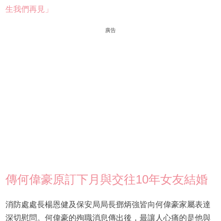
生我們再見」
廣告
傳何偉豪原訂下月與交往10年女友結婚
消防處處長楊恩健及保安局局長鄧炳強皆向何偉豪家屬表達
深切慰問。何偉豪的殉職消息傳出後，最讓人心痛的是他與