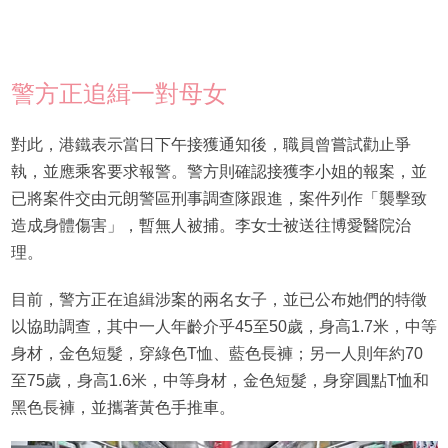
警方正追緝一對母女
對此，港鐵表示當日下午接獲通知後，職員曾嘗試勸止爭
執，並應乘客要求報警。警方則確認接獲李小姐的報案，並
已將案件交由元朗警區刑事調查隊跟進，案件列作「襲擊致
造成身體傷害」，暫無人被捕。李女士被送往博愛醫院治
理。
目前，警方正在追緝涉案的兩名女子，並已公布她們的特徵
以協助調查，其中一人年齡介乎45至50歲，身高1.7米，中等
身材，金色短髮，穿綠色T恤、藍色長褲；另一人則年約70
至75歲，身高1.6米，中等身材，金色短髮，身穿圓點T恤和
黑色長褲，並攜著黃色手推車。