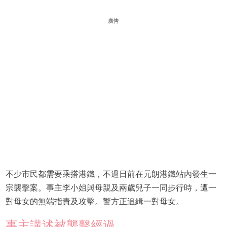
廣告
不少市民都需要乘搭港鐵，不過日前在元朗港鐵站內發生一
宗襲擊案。事主李小姐與母親及兩歲兒子一同步行時，遭一
對母女的無端指責及攻擊。警方正追緝一對母女。
事主講述被襲擊經過