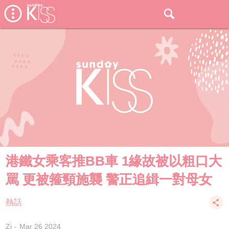
港鐵女乘客推BB車 1緣故被以粗口大
罵 更被箍頸施襲 警正追緝一對母女
熱話
Zi
Mar 26 2024