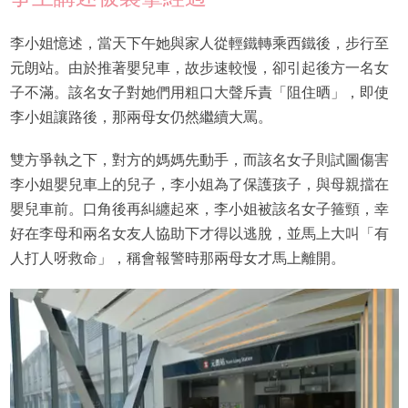
李小姐憶述，當天下午她與家人從輕鐵轉乘西鐵後，步行至
元朗站。由於推著嬰兒車，故步速較慢，卻引起後方一名女
子不滿。該名女子對她們用粗口大聲斥責「阻住晒」，即使
李小姐讓路後，那兩母女仍然繼續大罵。
雙方爭執之下，對方的媽媽先動手，而該名女子則試圖傷害
李小姐嬰兒車上的兒子，李小姐為了保護孩子，與母親擋在
嬰兒車前。口角後再糾纏起來，李小姐被該名女子箍頸，幸
好在李母和兩名女友人協助下才得以逃脫，並馬上大叫「有
人打人呀救命」，稱會報警時那兩母女才馬上離開。