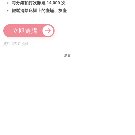
每分鐘拍打次數達 14,000 次
輕鬆清除床褥上的塵蟎、灰塵
立即選購
資料由客戶提供
廣告